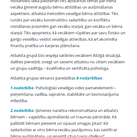
Nodarbību laikā padziļināti tiks apskatītas tēmas par viena
vecāka ģimenē augošu bērnu attīstības un audzināšanas
aspektiem, atbalsta metodēm veselīgai bērna attīstībai. Tiks
runāts par vecāku konstruktīvu sadarbību un konfliktu
risināšanas prasmēm gan vecāku starpā, gan vecāka un bērna
starpā. Tiks apspriests, kā vecākiem rūpēties par savu fizisko un
garīgo veselību, veidot veselīgas attiecības, kā arī akcentēta
finanšu pratība un karjeras plānošana.
Atbalsta grupā būs iespēja satikties vecākiem līdzīgā situācijā,
dalīties pieredzē, sniegt un saņemt atbalstu no citiem vecākiem
un grupu vadītāja – kvalificēta un sertificēta psihologa.
Atbalsta grupas ietvaros paredzētas
8 nodarbības
:
1.nodarbība
.
Psiholoģiski veselīgas vides pamatelementi –
pieņemšana, vadība, sapratne, stabilitāte un beznosacījuma
mīlestība.
2.nodarbība
.
Ģimenes naratīva rekonstruēšana un atbalsts
bērnam – vajadzību apzināšanās un traumas pārstrāde. Kā
palīdzēt bērnam pieņemt un izpaust smagas jūtas? Kā
sadarboties ar otru bērna vecāku jautājumos, kas saistīti ar
bērna audzināšanu, un iesaistīt citus tuvos cilvēkus?