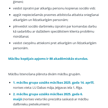
ģimeni;
veidot izpratni par atkarīgu personu kopienas sociālo vidi;
apgūt nepieciešamās prasmes atbilstoša atbalsta sniegšanai
atkarīgām un līdzatkarīgām personām;
pilnveidot sociālo darbinieku izpratni par komandas darbu
kā sadarbību ar dažādiem speciālistiem klienta problēmu
risināšanai;
veidot cieņpilnu attieksmi pret atkarīgām un līdzatkarīgām
personām.
Mācību kopējais apjoms ir 88 akadēmiskās stundas.
Mācību īstenošana plānota divām mācību grupām.
1. mācību grupa uzsāks mācības 2025. gada 14. aprīlī
,
norises vieta: LU Dabas māja, Jelgavas iela 1, Rīga.
2. mācību grupa uzsāks mācības 2025. gada 6.
maijā
(norises vieta tiks precizēta saskaņā ar mācību
dalībnieku pieteikumiem)