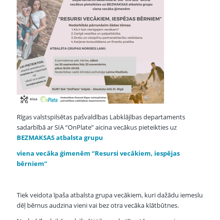
Rīgas valstspilsētas pašvaldības Labklājības departaments
sadarbībā ar SIA “OnPlate” aicina vecākus pieteikties uz
BEZMAKSAS atbalsta grupu
viena vecāka ģimenēm “Resursi vecākiem, iespējas
bērniem”
Tiek veidota īpaša atbalsta grupa vecākiem, kuri dažādu iemeslu
dēļ bērnus audzina vieni vai bez otra vecāka klātbūtnes.