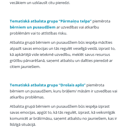
vecākiem un uzklausīt citu pieredzi.
Tematiskā atbalsta grupa “Pārmaiņu telpa”
piemērota
bērniem un pusaudžiem
ar uzvedības vai atkarību
problēmām vai to attīstības risku.
Atbalsta grupā bērniem un pusaudžiem būs iespēja mācīties
atpazīt savas emocijas un tās regulēt veselīgā veidā, izprast to,
kā apkārtējā vide ietekmē uzvedību, meklēt savus resursus
grūtību pārvarēšanā, saņemt atbalstu un dalīties pieredzē ar
citiem jauniešiem.
Tematiskā atbalsta grupa “Drošais aplis’’
piemērota
bērniem un pusaudžiem, kuru brāļiem/ māsām ir uzvedības vai
atkarību problēmas.
Atbalsta grupā bērniem un pusaudžiem būs iespēja izprast
savas emocijas, apgūt to, kā tās regulēt, izprast, kā veiksmīgāk
komunicēt ar brāli/māsu, saņemt atbalstu no jauniešiem, kas ir
līdzīgā situācijā.