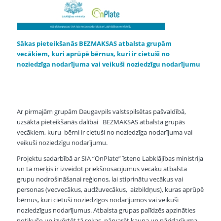
Sākas pieteikšanās BEZMAKSAS atbalsta grupām
vecākiem, kuri aprūpē bērnus, kuri ir cietuši no
noziedzīga nodarījuma vai veikuši noziedzīgu nodarījumu
Ar pirmajām grupām Daugavpils valstspilsētas pašvaldībā,
uzsākta pieteikšanās dalībai BEZMAKSAS atbalsta grupās
vecākiem, kuru bērni ir cietuši no noziedzīga nodarījuma vai
veikuši noziedzīgu nodarījumu.
Projektu sadarbībā ar SIA “OnPlate” īsteno Labklājības ministrija
un tā mērķis ir izveidot priekšnosacījumus vecāku atbalsta
grupu nodrošināšanai reģionos, lai stiprinātu vecākus vai
personas (vecvecākus, audžuvecākus, aizbildņus), kuras aprūpē
bērnus, kuri cietuši noziedzīgos nodarījumos vai veikuši
noziedzīgus nodarījumus. Atbalsta grupas palīdzēs apzināties
notikušo un izvērtēt tā sekas, pārvarēt kauna un pāridarījuma