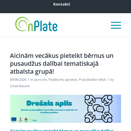
Kontakti
Aicinām vecākus pieteikt bērnus un
pusaudžus dalībai tematiskajā
atbalsta grupā!
/
/
09/06/2026
in
Jaunumi
,
Pasākumu apraksti
,
Populārakie raksti
by
Linda Bauere
Aicinām vecākus pieteikt bērnus un pusaudžus dalībai