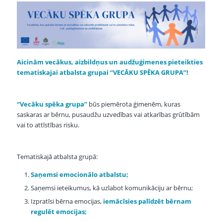
Aicinām vecākus, aizbildņus un audžuģimenes pieteikties
tematiskajai atbalsta grupai “VECĀKU SPĒKA GRUPA”!
“Vecāku spēka grupa”
būs piemērota ģimenēm, kuras
saskaras ar bērnu, pusaudžu uzvedības vai atkarības grūtībām
vai to attīstības risku.
Tematiskajā atbalsta grupā:
Saņemsi emocionālo atbalstu;
Saņemsi ieteikumus, kā uzlabot komunikāciju ar bērnu;
Izpratīsi bērna emocijas,
iemācīsies palīdzēt bērnam
regulēt emocijas;