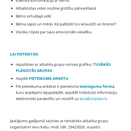
Efektīva komunikācija ar bērnu
Atbalstošas vides nozīme grūtību pārvarēšanā
Bērns virtuālajā vidē
Bērna sapņi un mērķi. Kā palīdzēt tos ieraudzīt un īstenot?
Vecāku rūpes par savu emocionālo veselību
LAI PIETEIKTOS:
Iepazīsties ar atbalsta grupu norises grafiku:
TUVĀKĀS
PLĀNOTĀS GRUPAS
Aizpildi
PIETEIKUMA ANKETU
Pie pieteikuma anketas ir pievienota
iesnieguma forma
,
kuru iespējams lejupielādēt, aizpildīt trūkstošo informāciju,
elektroniski parakstītu un nosūtīt uz
ieva@onplate.lv
Jautājumu gadījumā sazinies ar tematisko atbalsta grupu
organizatori Ievu Kašu: mob. tālr. 29423020, e-pasts: