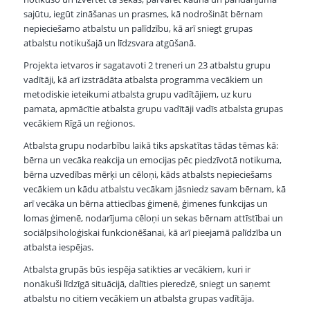
sajūtu, iegūt zināšanas un prasmes, kā nodrošināt bērnam
nepieciešamo atbalstu un palīdzību, kā arī sniegt grupas
atbalstu notikušajā un līdzsvara atgūšanā.
Projekta ietvaros ir sagatavoti 2 treneri un 23 atbalstu grupu
vadītāji, kā arī izstrādāta atbalsta programma vecākiem un
metodiskie ieteikumi atbalsta grupu vadītājiem, uz kuru
pamata, apmācītie atbalsta grupu vadītāji vadīs atbalsta grupas
vecākiem Rīgā un reģionos.
Atbalsta grupu nodarbību laikā tiks apskatītas tādas tēmas kā:
bērna un vecāka reakcija un emocijas pēc piedzīvotā notikuma,
bērna uzvedības mērķi un cēloņi, kāds atbalsts nepieciešams
vecākiem un kādu atbalstu vecākam jāsniedz savam bērnam, kā
arī vecāka un bērna attiecības ģimenē, ģimenes funkcijas un
lomas ģimenē, nodarījuma cēloņi un sekas bērnam attīstībai un
sociālpsiholoģiskai funkcionēšanai, kā arī pieejamā palīdzība un
atbalsta iespējas.
Atbalsta grupās būs iespēja satikties ar vecākiem, kuri ir
nonākuši līdzīgā situācijā, dalīties pieredzē, sniegt un saņemt
atbalstu no citiem vecākiem un atbalsta grupas vadītāja.