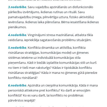
3.nodarbība
. Savu vajadzību apzināšanās un disfunkcionālo
pārliecību izvērtējums, ikdienas rutīnas un rituāli. Savu
pamatvajadzību (miega, pilnvērtīga uztura, fizisko aktivitāšu)
ievērošana. Ikdienas laika plānošana. Bērna iesaistīšana ikdienas
pienākumos.
4.nodarbība
.
Vingrinājumi stresa mazināšanai, atbalsta tīkla
veidošana, iepriekšēja sagatavošanās problēmu situācijām.
5.nodarbība
.
Konflikta dinamika un attīstība, konflikta
risināšanas stratēģijas, komunikācijas modeļi un ģimenes
sistēmas ietekme uz individuālā komunikācijas stila
pieņemšanu. Kādi ir biežāk izplatītie komunikācijas stili un kurš
no tiem ir tieši man raksturīgs? Kādas ir tipiskākās konfliktu
risināšanas stratēģijas? Kāda ir mana no ģimenes gūtā pieredze
konfliktu risināšanā?
6.nodarbība
.
Apzināta un cieņpilna komunikācija. Kāda ir mana
personiskā attieksme pret konfliktu? Ko darīt ar emocijām
konfliktā? Ko es varu darīt, lai konflikts no problēmas
pārvērstos iespējā?