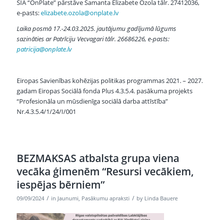
SIA “OnPlate” pārstāve Samanta Elizabete Ozola tālr. 27412036,
e-pasts:
elizabete.ozola@onplate.lv
Laika posmā 17.-24.03.2025. jautājumu gadījumā lūgums
sazināties ar Patrīciju Vecvagari tālr. 26686226, e-pasts:
patricija@onplate.lv
Eiropas Savienības kohēzijas politikas programmas 2021. – 2027.
gadam Eiropas Sociālā fonda Plus 4.3.5.4. pasākuma projekts
“Profesionāla un mūsdienīga sociālā darba attīstība”
Nr.4.3.5.4/1/24/I/001
BEZMAKSAS atbalsta grupa viena
vecāka ģimenēm “Resursi vecākiem,
iespējas bērniem”
/
/
09/09/2024
in
Jaunumi
,
Pasākumu apraksti
by
Linda Bauere