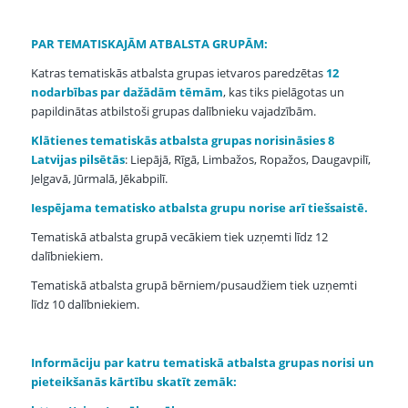
PAR TEMATISKAJĀM ATBALSTA GRUPĀM:
Katras tematiskās atbalsta grupas ietvaros paredzētas
12
nodarbības par dažādām tēmām
, kas tiks pielāgotas un
papildinātas atbilstoši grupas dalībnieku vajadzībām.
Klātienes tematiskās atbalsta grupas norisināsies 8
Latvijas pilsētās
: Liepājā, Rīgā, Limbažos, Ropažos, Daugavpilī,
Jelgavā, Jūrmalā, Jēkabpilī.
Iespējama tematisko atbalsta grupu norise arī tiešsaistē.
Tematiskā atbalsta grupā vecākiem tiek uzņemti līdz 12
dalībniekiem.
Tematiskā atbalsta grupā bērniem/pusaudžiem tiek uzņemti
līdz 10 dalībniekiem.
Informāciju par katru tematiskā atbalsta grupas norisi un
pieteikšanās kārtību skatīt zemāk: