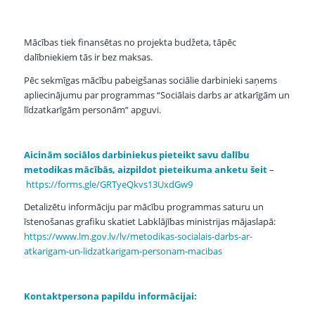
Mācības tiek finansētas no projekta budžeta, tāpēc
dalībniekiem tās ir bez maksas.
Pēc sekmīgas mācību pabeigšanas sociālie darbinieki saņems
apliecinājumu par programmas “Sociālais darbs ar atkarīgām un
līdzatkarīgām personām” apguvi.
Aicinām sociālos darbiniekus pieteikt savu dalību
metodikas mācībās, aizpildot pieteikuma anketu šeit
–
https://forms.gle/GRTyeQkvs13UxdGw9
Detalizētu informāciju par mācību programmas saturu un
īstenošanas grafiku skatiet Labklājības ministrijas mājaslapā:
https://www.lm.gov.lv/lv/metodikas-socialais-darbs-ar-
atkarigam-un-lidzatkarigam-personam-macibas
Kontaktpersona papildu informācijai: