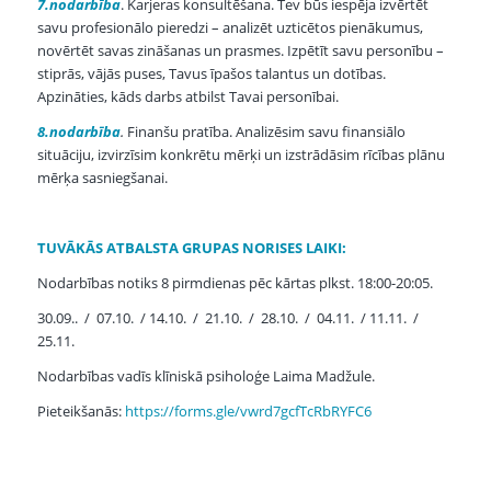
7.nodarbība
. Karjeras konsultēšana. Tev būs iespēja izvērtēt
savu profesionālo pieredzi – analizēt uzticētos pienākumus,
novērtēt savas zināšanas un prasmes. Izpētīt savu personību –
stiprās, vājās puses, Tavus īpašos talantus un dotības.
Apzināties, kāds darbs atbilst Tavai personībai.
8.nodarbība
.
Finanšu pratība. Analizēsim savu finansiālo
situāciju, izvirzīsim konkrētu mērķi un izstrādāsim rīcības plānu
mērķa sasniegšanai.
TUVĀKĀS ATBALSTA GRUPAS NORISES LAIKI:
Nodarbības notiks 8 pirmdienas pēc kārtas plkst. 18:00-20:05.
30.09.. / 07.10. / 14.10. / 21.10. / 28.10. / 04.11. / 11.11. /
25.11.
Nodarbības vadīs klīniskā psiholoģe Laima Madžule.
Pieteikšanās:
https://forms.gle/vwrd7gcfTcRbRYFC6