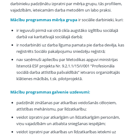
darbinieku padziļinātu izpratni par mērķa grupu, tās profiliem,
vajadzībām, ieteicamām darba metodēm un labo praksi.
Mācību programmas mērķa grupa
ir sociālie darbinieki, kuri:
ir ieguvuši pirmā vai otrā cikla augstāko izglītību sociālajā
darbā vai karitatīvajā sociālajā darbā;
ir nodarbināti uz darba līguma pamata pie darba devēja, kas
reģistrēts Sociālo pakalpojumu sniedzēju reģistrā;
nav saņēmuši apliecību par Metodikas apguvi ministrijas
īstenotā ESF projekta Nr. 9.2.1.1/15/I/001 “Profesionāla
sociālā darba attīstība pašvaldībās” ietvaros organizētajās
klātienes mācībās, t.sk. pilotprojektā.
Mācību programmas galvenie uzdevumi:
padziļināt zināšanas par atkarības veidošanās cēloņiem,
attīstības mehānismu, par līdzatkarību;
veidot izpratni par atkarīgām un līdzatkarīgām personām,
viņu vajadzībām un atbalsta sniegšanas iespējām;
veidot izpratni par atkarības un līdzatkarības ietekmi uz