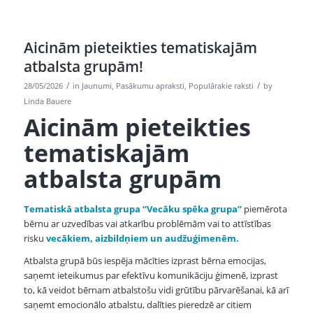
Aicinām pieteikties tematiskajām
atbalsta grupām!
/
/
28/05/2026
in
Jaunumi
,
Pasākumu apraksti
,
Populārakie raksti
by
Linda Bauere
Aicinām pieteikties
tematiskajām
atbalsta grupām
Tematiskā atbalsta grupa “Vecāku spēka grupa’’
piemērota
bērnu ar uzvedības vai atkarību problēmām vai to attīstības
risku
vecākiem, aizbildņiem un audžuģimenēm.
Atbalsta grupā būs iespēja mācīties izprast bērna emocijas,
saņemt ieteikumus par efektīvu komunikāciju ģimenē, izprast
to, kā veidot bērnam atbalstošu vidi grūtību pārvarēšanai, kā arī
saņemt emocionālo atbalstu, dalīties pieredzē ar citiem