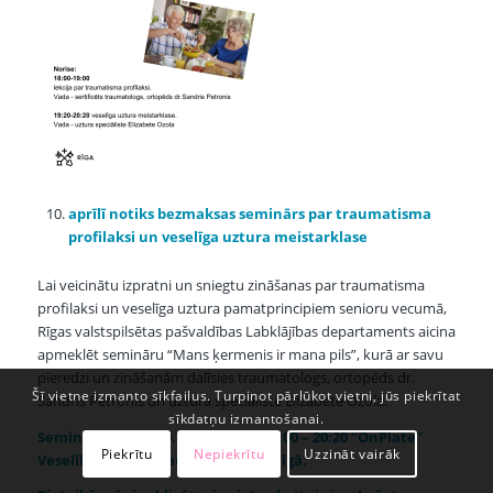
aprīlī notiks bezmaksas seminārs par traumatisma
profilaksi un veselīga uztura meistarklase
Lai veicinātu izpratni un sniegtu zināšanas par traumatisma
profilaksi un veselīga uztura pamatprincipiem senioru vecumā,
Rīgas valstspilsētas pašvaldības Labklājības departaments aicina
apmeklēt semināru “Mans ķermenis ir mana pils”, kurā ar savu
pieredzi un zināšanām dalīsies traumatologs, ortopēds dr.
Šī vietne izmanto sīkfailus. Turpinot pārlūkot vietni, jūs piekrītat
Sandris Petronis un uztura speciāliste Elizabete Ozola.
sīkdatņu izmantošanai.
Seminārs notiks 10. aprīlī plkst. 18:00 – 20:20 “OnPlate”
Piekrītu
Nepiekrītu
Uzzināt vairāk
Veselības telpā, Alauksta ielā 21, Rīgā.