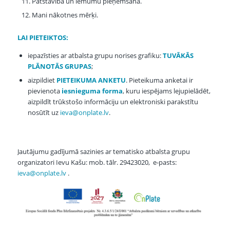
Patstāvība un lēmumu pieņemšana.
Mani nākotnes mērķi.
LAI PIETEIKTOS:
iepazīsties ar atbalsta grupu norises grafiku:
TUVĀKĀS
PLĀNOTĀS GRUPAS
;
aizpildiet
PIETEIKUMA ANKETU
. Pieteikuma anketai ir
pievienota
iesnieguma forma
, kuru iespējams lejupielādēt,
aizpildīt trūkstošo informāciju un elektroniski parakstītu
nosūtīt uz
ieva@onplate.lv
.
Jautājumu gadījumā sazinies ar tematisko atbalsta grupu
organizatori Ievu Kašu: mob. tālr. 29423020, e-pasts:
ieva@onplate.lv
.