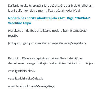
Dalībnieku skaits grupā ir ierobežots. Grupas ir daļēji slēgtas –
jauni dalībnieki tiek uzņemti līdz trešajai nodarbībai.
Nodarbības notiks Alauksta ielā 21-26, Rīgā, “OnPlate”
Veselības telpā
Pieraksts un dalības atteikšana nodarbībām ir OBLIGĀTA
prasība.
Jautājumu gadījumā rakstiet uz e-pastu ieva@onplate.lv
Par citām Rīgas valstspilsētas pašvaldības Labklājības
departamenta organizētajām aktivitātēm vairāk informācijas:
veseligsridzinieks.lv
veseligsridzinieks@riga.lv
www.facebook.com/VeseligaRiga