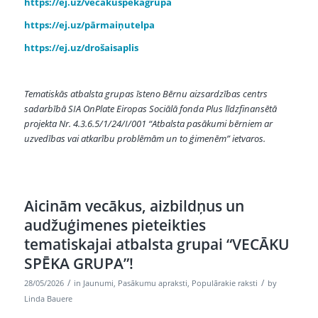
https://ej.uz/vecākuspēkagrupa
https://ej.uz/pārmaiņutelpa
https://ej.uz/drošaisaplis
Tematiskās atbalsta grupas īsteno Bērnu aizsardzības centrs
sadarbībā SIA OnPlate Eiropas Sociālā fonda Plus līdzfinansētā
projekta Nr. 4.3.6.5/1/24/I/001 “Atbalsta pasākumi bērniem ar
uzvedības vai atkarību problēmām un to ģimenēm” ietvaros.
Aicinām vecākus, aizbildņus un
audžuģimenes pieteikties
tematiskajai atbalsta grupai “VECĀKU
SPĒKA GRUPA”!
/
/
28/05/2026
in
Jaunumi
,
Pasākumu apraksti
,
Populārakie raksti
by
Linda Bauere