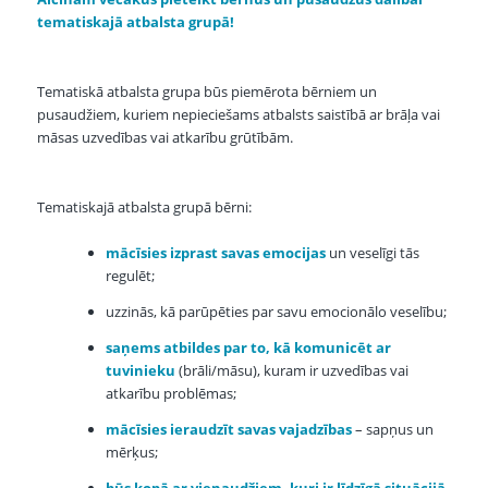
tematiskajā atbalsta grupā!
Tematiskā atbalsta grupa būs piemērota bērniem un
pusaudžiem, kuriem nepieciešams atbalsts saistībā ar brāļa vai
māsas uzvedības vai atkarību grūtībām.
Tematiskajā atbalsta grupā bērni:
mācīsies izprast savas emocijas
un veselīgi tās
regulēt;
uzzinās, kā parūpēties par savu emocionālo veselību;
saņems atbildes par to, kā komunicēt ar
tuvinieku
(brāli/māsu), kuram ir uzvedības vai
atkarību problēmas;
mācīsies ieraudzīt savas vajadzības
– sapņus un
mērķus;
būs kopā ar vienaudžiem, kuri ir līdzīgā situācijā.