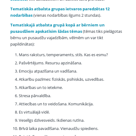
Tematiskās atbalsta grupas ietvaros paredzētas 12
nodarbības
(vienas nodarbības ilgums 2 stundas).
Tematiskajā atbalsta grupā kopā ar bērniem un
pusaudžiem apskatīsim šādas tēmas
(tēmas tiks pielāgotas
bērnu un pusaudžu vajadzībām, vēlmēm un var tikt
papildinātas):
Mans raksturs, temperaments, stils. Kas es esmu?
Pašvērtējums. Resursu apzināšana.
Emociju atpazīšana un vadīšana.
Atkarību pazīmes: fiziskās, psihiskās, uzvedības.
Atkarības un to ietekme.
Stresa pārvaldība.
Attiecības un to veidošana. Komunikācija.
Es virtuālajā vidē.
Veselīgs dzīvesveids. Ikdienas rutīna.
Brīvā laika pavadīšana. Vienaudžu spiediens.