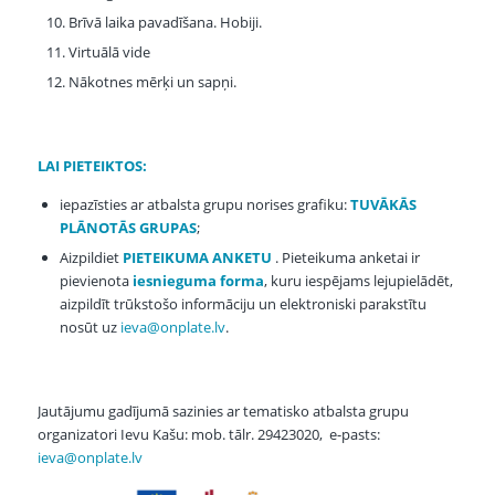
Brīvā laika pavadīšana. Hobiji.
Virtuālā vide
Nākotnes mērķi un sapņi.
LAI PIETEIKTOS:
iepazīsties ar atbalsta grupu norises grafiku:
TUVĀKĀS
PLĀNOTĀS GRUPAS
;
Aizpildiet
PIETEIKUMA ANKETU
. Pieteikuma anketai ir
pievienota
iesnieguma forma
, kuru iespējams lejupielādēt,
aizpildīt trūkstošo informāciju un elektroniski parakstītu
nosūt uz
ieva@onplate.lv
.
Jautājumu gadījumā sazinies ar tematisko atbalsta grupu
organizatori Ievu Kašu: mob. tālr. 29423020, e-pasts:
ieva@onplate.lv