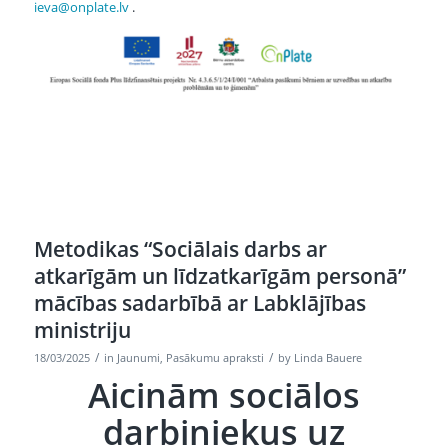
ieva@onplate.lv
.
Metodikas “Sociālais darbs ar
atkarīgām un līdzatkarīgām personā”
mācības sadarbībā ar Labklājības
ministriju
/
/
18/03/2025
in
Jaunumi
,
Pasākumu apraksti
by
Linda Bauere
Aicinām sociālos
darbiniekus uz