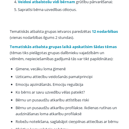
Veidosi atbalstošu vidi bērnam
grūtību pārvarēšanai;
Sapratīsi bērna uzvedības cēloņus.
Tematiskās atbalsta grupas ietvaros paredzētas
12 nodarbības
(vienas nodarbības ilgums 2 stundas).
Tematiskās atbalsta grupas laikā apskatīsim šādas tēmas
(tēmas tiks pielāgotas grupas dalībnieku vajadzībām un
vēlmēm, nepieciešamības gadījumā tās var tikt papildinātas):
Ģimene, vecāku loma ģimenē
Uzticamu attiecību veidošanās pamatprincipi
Emociju apzināšanās. Emociju regulācija
Ko bērns ar savu uzvedību vēlas pateikt?
Bērnu un pusaudžu atkarību attīstības riski
Bērnu un pusaudžu atkarību profilakse. Ikdienas rutīnas un
audzināšanas loma atkarību profilaksē
Robežu noteikšana, saglabājot cieņpilnas attiecības ar bērnu