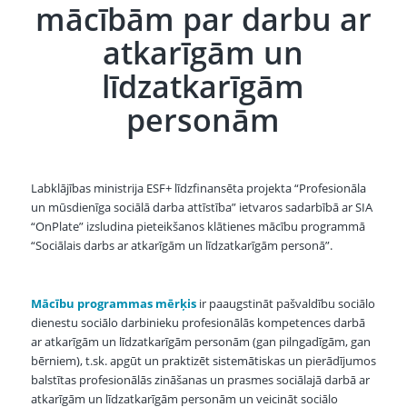
mācībām par darbu ar
atkarīgām un
līdzatkarīgām
personām
Labklājības ministrija ESF+ līdzfinansēta projekta “Profesionāla
un mūsdienīga sociālā darba attīstība” ietvaros sadarbībā ar SIA
“OnPlate” izsludina pieteikšanos klātienes mācību programmā
“Sociālais darbs ar atkarīgām un līdzatkarīgām personā”.
Mācību programmas mērķis
ir paaugstināt pašvaldību sociālo
dienestu sociālo darbinieku profesionālās kompetences darbā
ar atkarīgām un līdzatkarīgām personām (gan pilngadīgām, gan
bērniem), t.sk. apgūt un praktizēt sistemātiskas un pierādījumos
balstītas profesionālās zināšanas un prasmes sociālajā darbā ar
atkarīgām un līdzatkarīgām personām un veicināt sociālo