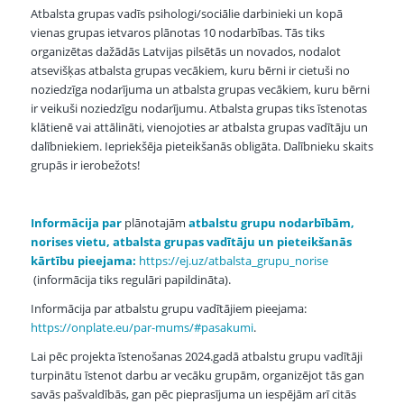
Atbalsta grupas vadīs psihologi/sociālie darbinieki un kopā
vienas grupas ietvaros plānotas 10 nodarbības. Tās tiks
organizētas dažādās Latvijas pilsētās un novados, nodalot
atsevišķas atbalsta grupas vecākiem, kuru bērni ir cietuši no
noziedzīga nodarījuma un atbalsta grupas vecākiem, kuru bērni
ir veikuši noziedzīgu nodarījumu. Atbalsta grupas tiks īstenotas
klātienē vai attālināti, vienojoties ar atbalsta grupas vadītāju un
dalībniekiem. Iepriekšēja pieteikšanās obligāta. Dalībnieku skaits
grupās ir ierobežots!
Informācija par
plānotajām
atbalstu grupu nodarbībām,
norises vietu, atbalsta grupas vadītāju un pieteikšanās
kārtību pieejama:
https://ej.uz/atbalsta_grupu_norise
(informācija tiks regulāri papildināta).
Informācija par atbalstu grupu vadītājiem pieejama:
https://onplate.eu/par-mums/#pasakumi
.
Lai pēc projekta īstenošanas 2024.gadā atbalstu grupu vadītāji
turpinātu īstenot darbu ar vecāku grupām, organizējot tās gan
savās pašvaldībās, gan pēc pieprasījuma un iespējām arī citās