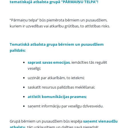
tematiskajā atbalsta grupā “PĀRMAIŅU TELPA”!
“Pārmaiņu telpa” būs piemērota bērniem un pusaudžiem,
kuriem ir uzvedības vai atkarību grūtības, to attīstības risks.
Tematiskā atbalsta grupa bērniem un pusaudžiem
palīdzēs:
saprast savas emocijas
, iemācīties tās regulēt
veselīgi;
uzzināt par atkarībām, to ietekmi;
saskatīt resursus palīdzības meklēšanai;
attīstīt komunikācijas prasmes;
saņemt informāciju par veselīgu dzīvesveidu.
Grupā bērniem un pusaudžiem būs iespēja
saņemt vienaudžu
atbalstu
, tikt uzklausītiem un dalīties savā pieredzē!