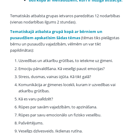
Tematiskās atbalsta grupas ietvaros paredzētas 12 nodarbības
(vienas nodarbības ilgums 2 stundas).
Tematiskajā atbalsta grupā kopā ar bērniem un
pusaudžiem apskatīsim šādas tēmas
(tēmas tiks pielāgotas
bērnu un pusaudžu vajadzībām, vēlmēm un var tikt
papildinātas):
Uzvedības un atkarību grūtības, to ietekme uz ģimeni.
Emociju pārvaldīšana. Kā veselīgi paust emocijas?
Stress, dusmas, vainas izjūta. Kā tikt galā?
Komunikācija ar ģimenes locekli, kuram ir uzvedības vai
atkarību grūtības.
Kā es varu palīdzēt?
Rūpes par savām vajadzībām, to apzināšana.
Rūpes par savu emocionālo un fizisko veselību.
Pašvērtējums.
Veselīgs dzīvesveids. Ikdienas rutīna.