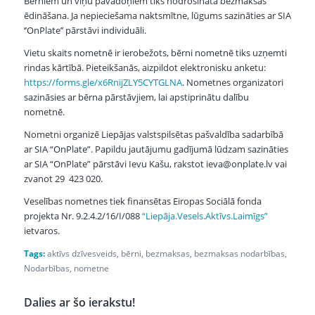
Bērniem un viņu pavadoņiem tiks nodrošināta bezmaksas
ēdināšana. Ja nepieciešama naktsmītne, lūgums sazināties ar SIA
‘’OnPlate’’ pārstāvi individuāli.
Vietu skaits nometnē ir ierobežots, bērni nometnē tiks uzņemti
rindas kārtībā. Pieteikšanās, aizpildot elektronisku anketu:
https://forms.gle/x6RnijZLY5CYTGLNA
. Nometnes organizatori
sazināsies ar bērna pārstāvjiem, lai apstiprinātu dalību
nometnē.
Nometni organizē Liepājas valstspilsētas pašvaldība sadarbībā
ar SIA “OnPlate”. Papildu jautājumu gadījumā lūdzam sazināties
ar SIA “OnPlate” pārstāvi Ievu Kašu, rakstot ieva@onplate.lv vai
zvanot 29 423 020.
Veselības nometnes tiek finansētas Eiropas Sociālā fonda
projekta Nr. 9.2.4.2/16/I/088
“Liepāja.Vesels.Aktīvs.Laimīgs”
ietvaros.
Tags:
aktīvs dzīvesveids
,
bērni
,
bezmaksas
,
bezmaksas nodarbības
,
Nodarbības
,
nometne
Dalies ar šo ierakstu!