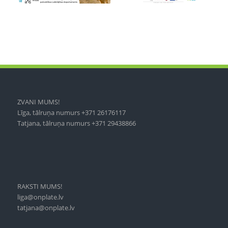
ZVANI MUMS!
Līga, tālruņa numurs +371 26176117
Tatjana, tālruņa numurs +371 29438866
RAKSTI MUMS!
liga@onplate.lv
tatjana@onplate.lv