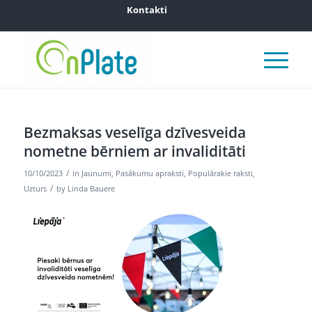
Kontakti
Bezmaksas veselīga dzīvesveida
nometne bērniem ar invaliditāti
/
10/10/2023
in
Jaunumi
,
Pasākumu apraksti
,
Populārakie raksti
,
/
Uzturs
by
Linda Bauere