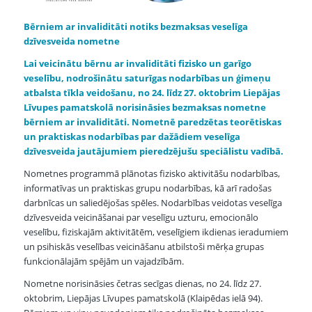
Bērniem ar invaliditāti notiks bezmaksas veselīga
dzīvesveida nometne
Lai veicinātu bērnu ar invaliditāti fizisko un garīgo
veselību, nodrošinātu saturīgas nodarbības un ģimeņu
atbalsta tīkla veidošanu, no 24. līdz 27. oktobrim Liepājas
Līvupes pamatskolā norisināsies bezmaksas nometne
bērniem ar invaliditāti. Nometnē paredzētas teorētiskas
un praktiskas nodarbības par dažādiem veselīga
dzīvesveida jautājumiem pieredzējušu speciālistu vadībā.
Nometnes programmā plānotas fizisko aktivitāšu nodarbības,
informatīvas un praktiskas grupu nodarbības, kā arī radošas
darbnīcas un saliedējošas spēles. Nodarbības veidotas veselīga
dzīvesveida veicināšanai par veselīgu uzturu, emocionālo
veselību, fiziskajām aktivitātēm, veselīgiem ikdienas ieradumiem
un psihiskās veselības veicināšanu atbilstoši mērķa grupas
funkcionālajām spējām un vajadzībām.
Nometne norisināsies četras secīgas dienas, no 24. līdz 27.
oktobrim, Liepājas Līvupes pamatskolā (Klaipēdas ielā 94).