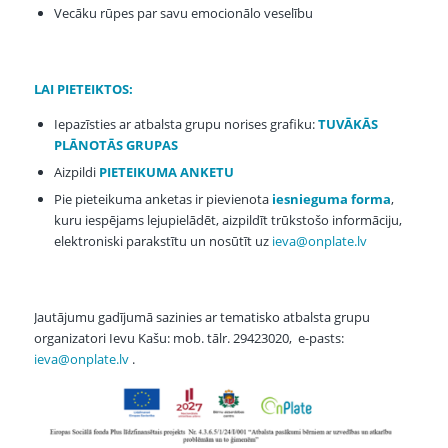
Vecāku rūpes par savu emocionālo veselību
LAI PIETEIKTOS:
Iepazīsties ar atbalsta grupu norises grafiku:
TUVĀKĀS
PLĀNOTĀS GRUPAS
Aizpildi
PIETEIKUMA ANKETU
Pie pieteikuma anketas ir pievienota
iesnieguma forma
,
kuru iespējams lejupielādēt, aizpildīt trūkstošo informāciju,
elektroniski parakstītu un nosūtīt uz
ieva@onplate.lv
Jautājumu gadījumā sazinies ar tematisko atbalsta grupu
organizatori Ievu Kašu: mob. tālr. 29423020, e-pasts:
ieva@onplate.lv
.