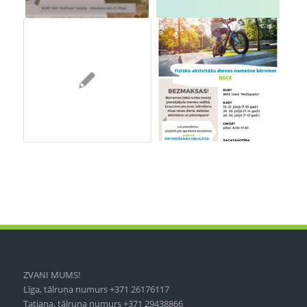
ZVANI MUMS!
Līga, tālruņa numurs +371 26176117
Tatjana, tālruņa numurs +371 29438866