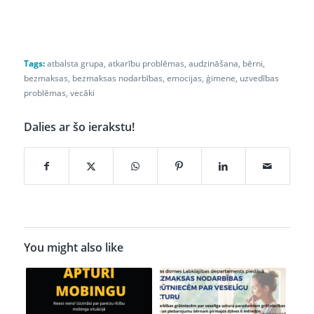
Tags:
atbalsta grupa
,
atkarību problēmas
,
audzināšana
,
bērni
,
bezmaksas
,
bezmaksas nodarbības
,
emocijas
,
ģimene
,
uzvedības
problēmas
,
vecāki
Dalies ar šo ierakstu!
You might also like