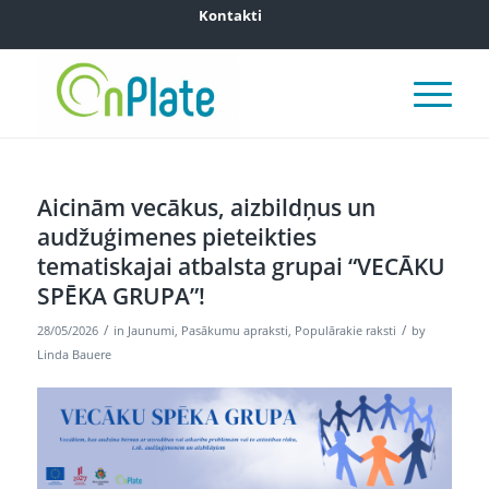
Kontakti
Aicinām vecākus, aizbildņus un
audžuģimenes pieteikties
tematiskajai atbalsta grupai “VECĀKU
SPĒKA GRUPA”!
/
/
28/05/2026
in
Jaunumi
,
Pasākumu apraksti
,
Populārakie raksti
by
Linda Bauere