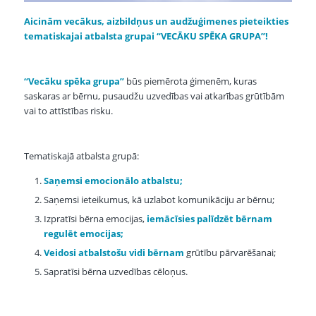
Aicinām vecākus, aizbildņus un audžuģimenes pieteikties
tematiskajai atbalsta grupai “VECĀKU SPĒKA GRUPA”!
“Vecāku spēka grupa”
būs piemērota ģimenēm, kuras
saskaras ar bērnu, pusaudžu uzvedības vai atkarības grūtībām
vai to attīstības risku.
Tematiskajā atbalsta grupā:
Saņemsi emocionālo atbalstu;
Saņemsi ieteikumus, kā uzlabot komunikāciju ar bērnu;
Izpratīsi bērna emocijas,
iemācīsies palīdzēt bērnam
regulēt emocijas;
Veidosi atbalstošu vidi bērnam
grūtību pārvarēšanai;
Sapratīsi bērna uzvedības cēloņus.