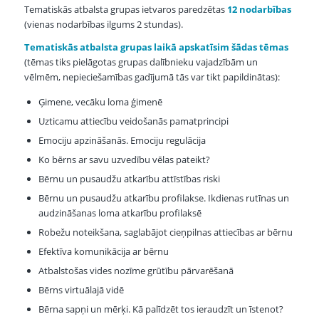
Tematiskās atbalsta grupas ietvaros paredzētas
12 nodarbības
(vienas nodarbības ilgums 2 stundas).
Tematiskās atbalsta grupas laikā apskatīsim šādas tēmas
(tēmas tiks pielāgotas grupas dalībnieku vajadzībām un
vēlmēm, nepieciešamības gadījumā tās var tikt papildinātas):
Ģimene, vecāku loma ģimenē
Uzticamu attiecību veidošanās pamatprincipi
Emociju apzināšanās. Emociju regulācija
Ko bērns ar savu uzvedību vēlas pateikt?
Bērnu un pusaudžu atkarību attīstības riski
Bērnu un pusaudžu atkarību profilakse. Ikdienas rutīnas un
audzināšanas loma atkarību profilaksē
Robežu noteikšana, saglabājot cieņpilnas attiecības ar bērnu
Efektīva komunikācija ar bērnu
Atbalstošas vides nozīme grūtību pārvarēšanā
Bērns virtuālajā vidē
Bērna sapņi un mērķi. Kā palīdzēt tos ieraudzīt un īstenot?