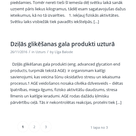
pieēdamies. Tomēr nereti tieši šī iemesla dēļ svētku laikā sanāk
uzņemt pāris liekus kilogramus, tādēļ esam sagatavojušas dažus
ieteikumus, kā no tā izvairīties. 1. Iekļauj fiziskās aktivitātes.
Svētku laiks visbiežāk tiek pavadīts iekštelpās, […]
Dziļās glikēšanas gala produkti uzturā
/
/
26/11/2016
in
Uzturs
by
Līga Balode
Dziļās glikēšanas gala produkti (eng. advanced glycation end
products, turpmāk tekstā AGE) ir organismam kaitīgi
savienojumi, kas veicina šūnu oksidatīvo stresu un iekaisuma
procesus.1 AGE veidošanos nosaka cilvēka dzīvesveids – diētas
īpatnības, miega ilgums, fizisko aktivitāšu daudzums, stresa
līmenis un kaitīgie ieradumi. AGE rodas dažādu ķīmisku
pārvērtību ceļā. Tās ir nekontrolētas reakcijas, proteīni tiek […]
1
2
3
1 lapa no 3