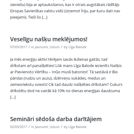
sieviešu) bija ar aptaukošanos, kas ir otrais augstākais rādītājs
Eiropas Savienības valstu vidū (izņemot Īriju, par kuru dati nav
pieejami). Tieši šo […]
Veselīgu našķu meklējumos!
/
/
07/03/2017
in
Jaunumi
,
Uzturs
by
Līga Balode
Ja mēs enerģiju aktīvi tērējam savās ikdienas gaitās, tad
drīkstam arī panašķēties! Lūk mans Līga Balode​ iecienīts Našķis
ar Pievienoto Vērtību – InGo​ musli batoniņi! Tā sastāvā ir Bio
pārslas (rudzu un auzu), dzērveņu sukādes, medus un
zemesriekstu sviests! Cik tad daudz našķēties drīkstam? Cukurs
drīkstētu dod ne vairāk kā 10% no dienas enerģijas daudzuma
[…]
Semināri sēdoša darba darītājiem
/
/
02/03/2017
in
Jaunumi
,
Uzturs
by
Līga Balode