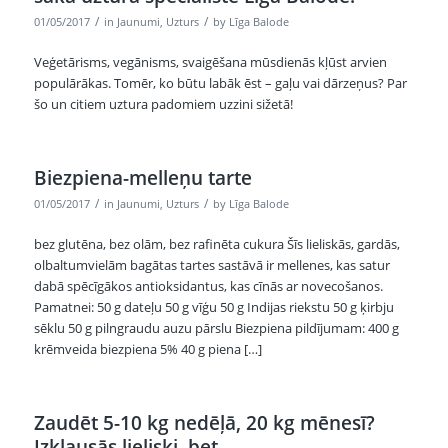
/
/
01/05/2017
in
Jaunumi
,
Uzturs
by
Līga Balode
Veģetārisms, vegānisms, svaigēšana mūsdienās kļūst arvien
populārākas. Tomēr, ko būtu labāk ēst – gaļu vai dārzeņus? Par
šo un citiem uztura padomiem uzzini sižetā!
Biezpiena-melleņu tarte
/
/
01/05/2017
in
Jaunumi
,
Uzturs
by
Līga Balode
bez glutēna, bez olām, bez rafinēta cukura Šīs lieliskās, gardās,
olbaltumvielām bagātas tartes sastāvā ir mellenes, kas satur
dabā spēcīgākos antioksidantus, kas cīnās ar novecošanos.
Pamatnei: 50 g dateļu 50 g vīģu 50 g Indijas riekstu 50 g ķirbju
sēklu 50 g pilngraudu auzu pārslu Biezpiena pildījumam: 400 g
krēmveida biezpiena 5% 40 g piena […]
Zaudēt 5-10 kg nedēļā, 20 kg mēnesī?
Izklausās lieliski, bet ..