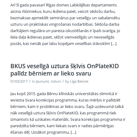
Arī šī gada pavasarī Rīgas domes Labklājības departaments
aicina rīdziniekus, kuru ikdiena paiet, veicot sēdošu darbu,
bezmaksas apmeklēt seminārus par veselīgu un sabalansētu
uzturu un praktiskas vingrošanas nodarbības. Sēdoša darba
darītājiem regulāra un pareiza izkustēšanās ir īpaši svarīga, jo
liela daļa ikdienas paiet, sēžot vienveidīgās un neveselīgās
pozās, kas nenāk par labu kopējam veselības stāvoklim […]
BKUS veselīgā uztura šķīvis OnPlateKID
palīdz bērniem ar lieko svaru
/
/
01/03/2017
in
Jaunumi
,
Uzturs
by
Līga Balode
Jau kopš 2015. gada Bērnu klīniskās universitātes slimnīcā ir
ieviesta Svara korekcijas programma, kuras mērķis ir palīdzēt
bērniem, kam ir problēmas ar lieko svaru. Šajā uzdevumā talkā
nāk veselīgā uztura šķīvis OnPlateKID, kas programmā tiek
izmantots kā uzskates materiāls. Svara korekcijas programma ir
paredzēta bērniem, kam liekais svars ir radies pārmērīgas
ēšanas dēļ. Uzsākot programmu, […]