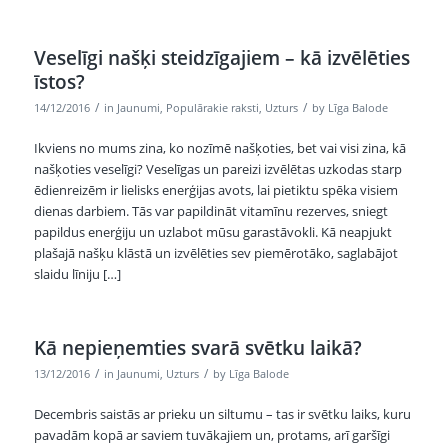
Veselīgi našķi steidzīgajiem – kā izvēlēties
īstos?
/
/
14/12/2016
in
Jaunumi
,
Populārakie raksti
,
Uzturs
by
Līga Balode
Ikviens no mums zina, ko nozīmē našķoties, bet vai visi zina, kā
našķoties veselīgi? Veselīgas un pareizi izvēlētas uzkodas starp
ēdienreizēm ir lielisks enerģijas avots, lai pietiktu spēka visiem
dienas darbiem. Tās var papildināt vitamīnu rezerves, sniegt
papildus enerģiju un uzlabot mūsu garastāvokli. Kā neapjukt
plašajā našķu klāstā un izvēlēties sev piemērotāko, saglabājot
slaidu līniju […]
Kā nepieņemties svarā svētku laikā?
/
/
13/12/2016
in
Jaunumi
,
Uzturs
by
Līga Balode
Decembris saistās ar prieku un siltumu – tas ir svētku laiks, kuru
pavadām kopā ar saviem tuvākajiem un, protams, arī garšīgi