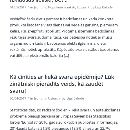
/
/
01/05/2017
in
Jaunumi
,
Populārakie raksti
,
Uzturs
by
Līga Balode
Visbiežāk šādu diētu pamatā ir badošanās un kāda konkrēta
produkta lietošana visas dienas vai nedēļas garumā, piemēram,
kefīrs, rīsi, greipfrūti, āboli utt. Protams, īstermiņa badošanās
rezultējas svara zudumā, taču, kas patiesībā notiek ar mūsu
organismu un kāds ir badošanās efekts ilgtermiņā, diētu
reklāmās netiek aprakstīts. Kāpēc zūd svars uzsākot badošanos
vai diētu ar ekstremālu kaloriju […]
Kā cīnīties ar liekā svara epidēmiju? Lūk
zinātniski pierādīts veids, kā zaudēt
svaru!
/
/
05/04/2017
in
Jaunumi
,
Uzturs
by
Līga Balode
Statistikas dati, ko redzam šodien – liekā svara un aptaukošanās
problēma pieaug! Saskaņā ar Eiropas Savienības Statistikas
biroja “Eurostat” 2016. gada 20. oktobrī publicētās informācijas,
2014.gadā Latvijā 21,3% pieaugušo (18,3% vīriešu un 22,7%