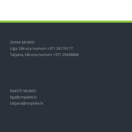
ZVANI MUMS!
Līga, tālruņa numurs +371 26176117
Tatjana, tālruņa numurs +371 29438866
RAKSTI MUMS!
liga@onplate.lv
tatjana@onplate.lv