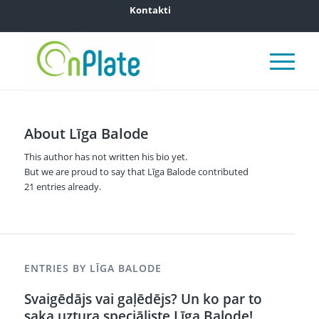
Kontakti
About
Līga Balode
This author has not written his bio yet.
But we are proud to say that
Līga Balode
contributed
21 entries already.
ENTRIES BY LĪGA BALODE
Svaigēdājs vai gaļēdējs? Un ko par to
saka uztura speciāliste Līga Balode!