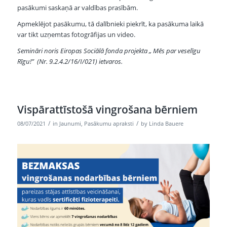
pasākumi saskaņā ar valdības prasībām.
Apmeklējot pasākumu, tā dalībnieki piekrīt, ka pasākuma laikā
var tikt uzņemtas fotogrāfijas un video.
Semināri noris Eiropas Sociālā fonda projekta „ Mēs par veselīgu
Rīgu!” (Nr. 9.2.4.2/16/I/021) ietvaros.
Vispārattīstošā vingrošana bērniem
/
/
08/07/2021
in
Jaunumi
,
Pasākumu apraksti
by
Linda Bauere