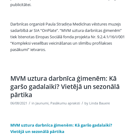
publicitātei.
Darbnīcas organizē Paula Stradiņa Medicīnas vēstures muzejs
sadarbībā ar SIA “OnPlate”. “MVM uztura darbnīcas ģimenēm”
tiek īstenotas Eiropas Sociālā fonda projekta Nr. 9.2.4.1/16/I/001
“Kompleksi veselības veicināšanas un slimību profilakses
pasākumi” ietvaros.
MVM uztura darbnīca ģimenēm: Kā
garšo gadalaiki? Vietējā un sezonālā
pārtika
/
/
06/08/2021
in
Jaunumi
,
Pasākumu apraksti
by
Linda Bauere
MVM uztura darbnīca ģimenēm:
Kā garšo gadalaiki?
Vietējā un sezonālā pārtika