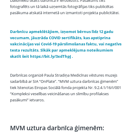
Dalībnieku skaits darbnīcā ir ierobežots. Pasākums tiks
fotografēts un tā laikā uzņemtās fotogrāfijas tiks publicētas
pasākuma atskatā internetā un izmantoti projekta publicitātei.
Darbnīcu apmeklētājiem, izņemot bērnus līdz 12 gadu
vecumam, jāuzrāda COVID sertifikāts,
kas apstiprina
vakcinācijas vai Covid-19 pārslimošanas faktu, vai negatīvs
testa rezultāts
. Sīkāk par apmeklējuma noteikumiem
skatīt šeit
https://bit.ly/3xdThpJ
.
Darbnīcas organizē Paula Stradiņa Medicīnas vēstures muzejs
sadarbībā ar SIA “OnPlate”. “MVM uztura darbnīcas ģimenēm”
tiek īstenotas Eiropas Sociālā fonda projekta Nr. 9.2.4.1/16/I/001
“Kompleksi veselības veicināšanas un slimību profilakses
pasākumi” ietvaros.
MVM uztura darbnīca ģimenēm: