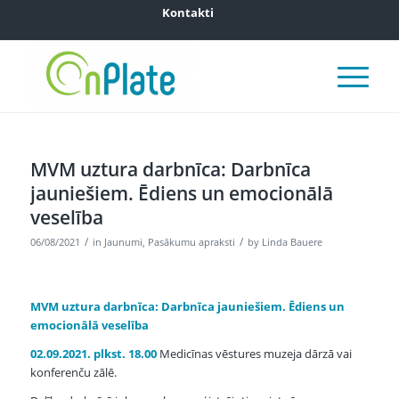
Kontakti
MVM uztura darbnīca: Darbnīca
jauniešiem. Ēdiens un emocionālā
veselība
/
/
06/08/2021
in
Jaunumi
,
Pasākumu apraksti
by
Linda Bauere
MVM uztura darbnīca:
Darbnīca jauniešiem. Ēdiens un
emocionālā veselība
02.09.2021. plkst. 18.00
Medicīnas vēstures muzeja dārzā vai
konferenču zālē.