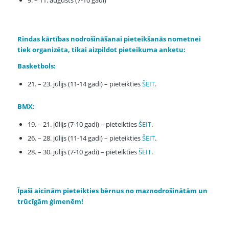
Rindas kārtības nodrošināšanai pieteikšanās nometnei
tiek organizēta, tikai aizpildot pieteikuma anketu:
Basketbols:
21. – 23. jūlijs (11-14 gadi) – pieteikties
ŠEIT
.
BMX:
19. – 21. jūlijs (7-10 gadi) – pieteikties
ŠEIT
.
26. – 28. jūlijs (11-14 gadi) – pieteikties
ŠEIT
.
28. – 30. jūlijs (7-10 gadi) – pieteikties
ŠEIT
.
Īpaši aicinām pieteikties bērnus no maznodrošinātām un
trūcīgām ģimenēm!