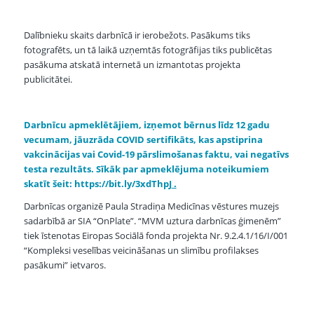
Dalībnieku skaits darbnīcā ir ierobežots. Pasākums tiks
fotografēts, un tā laikā uzņemtās fotogrāfijas tiks publicētas
pasākuma atskatā internetā un izmantotas projekta
publicitātei.
Darbnīcu apmeklētājiem, izņemot bērnus līdz 12 gadu
vecumam, jāuzrāda COVID sertifikāts,
kas apstiprina
vakcinācijas vai Covid-19 pārslimošanas faktu, vai negatīvs
testa rezultāts
. Sīkāk par apmeklējuma noteikumiem
skatīt šeit:
https://bit.ly/3xdThpJ
.
Darbnīcas organizē Paula Stradiņa Medicīnas vēstures muzejs
sadarbībā ar SIA “OnPlate”. “MVM uztura darbnīcas ģimenēm”
tiek īstenotas Eiropas Sociālā fonda projekta Nr. 9.2.4.1/16/I/001
“Kompleksi veselības veicināšanas un slimību profilakses
pasākumi” ietvaros.