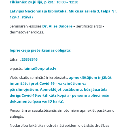
Tikšanās: 24.jūlijā, plkst.: 10:00 – 12:30
Latvijas Nacionālajā bibliotēkā, Mūkusalas ielā 3, telpā Nr.
129 (1. stāvā)
Seminārā viesosies
Dr. Alise Balcere
– sertificēts ārsts –
dermatovenerologs.
Iepriekšēja pieteikšanās obligāta:
tālr.nr.
26358346
e-pasts:
laima@onplate.lv
Vietu skaits seminārā ir ierobežots,
apmeklētājiem ir jābūt
imunitātei pret Covid-19 – vakcinētiem vai
pārslimojušiem
.
Apmeklējot pasākumu, būs jāuzrāda
derīgs Covid-19 sertifikāts kopā ar personu apliecinošu
dokumentu (pasi vai ID karti).
Personām ar saaukstēšanās simptomiem apmeklēt pasākumu
aizliegts.
Nodarbību laikā tiks nodrošināti epidemioloģiskās drošības