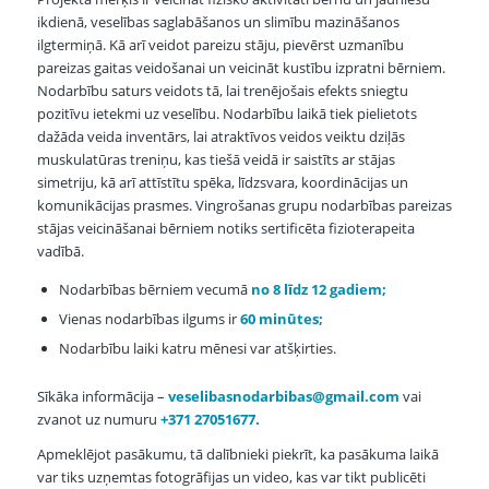
ikdienā, veselības saglabāšanos un slimību mazināšanos
ilgtermiņā. Kā arī veidot pareizu stāju, pievērst uzmanību
pareizas gaitas veidošanai un veicināt kustību izpratni bērniem.
Nodarbību saturs veidots tā, lai trenējošais efekts sniegtu
pozitīvu ietekmi uz veselību. Nodarbību laikā tiek pielietots
dažāda veida inventārs, lai atraktīvos veidos veiktu dziļās
muskulatūras treniņu, kas tiešā veidā ir saistīts ar stājas
simetriju, kā arī attīstītu spēka, līdzsvara, koordinācijas un
komunikācijas prasmes. Vingrošanas grupu nodarbības pareizas
stājas veicināšanai bērniem notiks sertificēta fizioterapeita
vadībā.
Nodarbības bērniem vecumā
no
8
līdz
12 gadiem
;
Vienas nodarbības ilgums ir
60 minūtes
;
Nodarbību laiki katru mēnesi var atšķirties.
Sīkāka informācija –
veselibasnodarbibas@gmail.com
vai
zvanot uz numuru
+371
27051677.
Apmeklējot pasākumu, tā dalībnieki piekrīt, ka pasākuma laikā
var tiks uzņemtas fotogrāfijas un video, kas var tikt publicēti