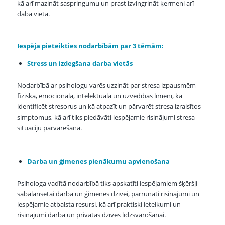
kā arī mazināt saspringumu un prast izvingrināt ķermeni arī
daba vietā.
Iespēja pieteikties nodarbībām par 3 tēmām:
Stress un izdegšana darba vietās
Nodarbībā ar psihologu varēs uzzināt par stresa izpausmēm
fiziskā, emocionālā, intelektuālā un uzvedības līmenī, kā
identificēt stresorus un kā atpazīt un pārvarēt stresa izraisītos
simptomus, kā arī tiks piedāvāti iespējamie risinājumi stresa
situāciju pārvarēšanā.
Darba un ģimenes pienākumu apvienošana
Psihologa vadītā nodarbībā tiks apskatīti iespējamiem šķēršļi
sabalansētai darba un ģimenes dzīvei, pārrunāti risinājumi un
iespējamie atbalsta resursi, kā arī praktiski ieteikumi un
risinājumi darba un privātās dzīves līdzsvarošanai.