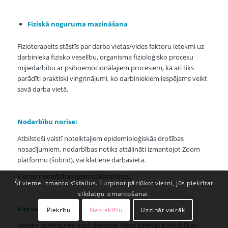
Fiziskā noguruma mazināšana
Fizioterapeits stāstīs par darba vietas/vides faktoru ietekmi uz
darbinieka fizisko veselību, organisma fizioloģisko procesu
mijiedarbību ar psihoemocionālajiem procesiem, kā arī tiks
parādīti praktiski vingrinājumi, ko darbiniekiem iespējams veikt
savā darba vietā.
Nodarbību norise:
Atbilstoši valstī noteiktajiem epidemioloģiskās drošības
nosacījumiem, nodarbības notiks attālināti izmantojot Zoom
platformu (šobrīd), vai klātienē darbavietā.
Vienas nodarbības ilgums 60 minūtes.
Šī vietne izmanto sīkfailus. Turpinot pārlūkot vietni, jūs piekrītat
sīkdatņu izmantošanai.
Kas var pieteikties:
Piekrītu
Nepiekrītu
Uzzināt vairāk
Ikviens uzņēmums, kurš darbojas Rīgas pilsētas pašvaldības