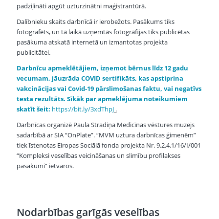
padziļināti apgūt uzturzinātni maģistrantūrā.
Dalībnieku skaits darbnīcā ir ierobežots. Pasākums tiks
fotografēts, un tā laikā uzņemtās fotogrāfijas tiks publicētas
pasākuma atskatā internetā un izmantotas projekta
publicitātei.
Darbnīcu apmeklētājiem, izņemot bērnus līdz 12 gadu
vecumam, jāuzrāda COVID sertifikāts,
kas apstiprina
vakcinācijas vai Covid-19 pārslimošanas faktu, vai negatīvs
testa rezultāts
. Sīkāk par apmeklējuma noteikumiem
skatīt šeit:
https://bit.ly/3xdThpJ
.
Darbnīcas organizē Paula Stradiņa Medicīnas vēstures muzejs
sadarbībā ar SIA “OnPlate”. “MVM uztura darbnīcas ģimenēm”
tiek īstenotas Eiropas Sociālā fonda projekta Nr. 9.2.4.1/16/I/001
“Kompleksi veselības veicināšanas un slimību profilakses
pasākumi” ietvaros.
Nodarbības garīgās veselības