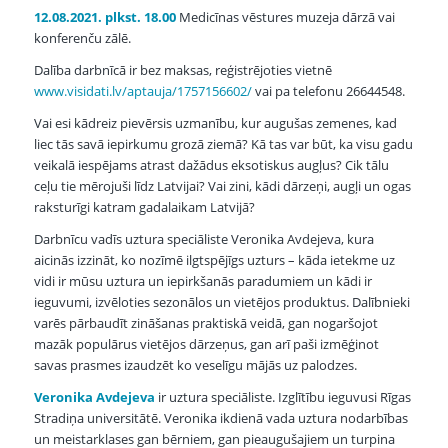
12.08.2021. plkst. 18.00
Medicīnas vēstures muzeja dārzā vai
konferenču zālē.
Dalība darbnīcā ir bez maksas, reģistrējoties vietnē
www.visidati.lv/aptauja/1757156602/
vai pa telefonu 26644548.
Vai esi kādreiz pievērsis uzmanību, kur augušas zemenes, kad
liec tās savā iepirkumu grozā ziemā? Kā tas var būt, ka visu gadu
veikalā iespējams atrast dažādus eksotiskus augļus? Cik tālu
ceļu tie mērojuši līdz Latvijai? Vai zini, kādi dārzeņi, augļi un ogas
raksturīgi katram gadalaikam Latvijā?
Darbnīcu vadīs uztura speciāliste Veronika Avdejeva, kura
aicinās izzināt, ko nozīmē ilgtspējīgs uzturs – kāda ietekme uz
vidi ir mūsu uztura un iepirkšanās paradumiem un kādi ir
ieguvumi, izvēloties sezonālos un vietējos produktus. Dalībnieki
varēs pārbaudīt zināšanas praktiskā veidā, gan nogaršojot
mazāk populārus vietējos dārzeņus, gan arī paši izmēģinot
savas prasmes izaudzēt ko veselīgu mājās uz palodzes.
Veronika Avdejeva
ir uztura speciāliste. Izglītību ieguvusi Rīgas
Stradiņa universitātē. Veronika ikdienā vada uztura nodarbības
un meistarklases gan bērniem, gan pieaugušajiem un turpina