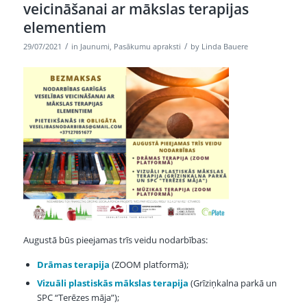
veicināšanai ar mākslas terapijas
elementiem
/
/
29/07/2021
in
Jaunumi
,
Pasākumu apraksti
by
Linda Bauere
Augustā būs pieejamas trīs veidu nodarbības:
Drāmas terapija
(ZOOM platformā);
Vizuāli plastiskās mākslas terapija
(Grīziņkalna parkā un
SPC “Terēzes māja”);