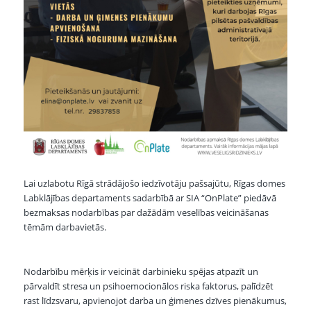
Lai uzlabotu Rīgā strādājošo iedzīvotāju pašsajūtu, Rīgas domes
Labklājības departaments sadarbībā ar SIA “OnPlate” piedāvā
bezmaksas nodarbības par dažādām veselības veicināšanas
tēmām darbavietās.
Nodarbību mērķis ir veicināt darbinieku spējas atpazīt un
pārvaldīt stresa un psihoemocionālos riska faktorus, palīdzēt
rast līdzsvaru, apvienojot darba un ģimenes dzīves pienākumus,