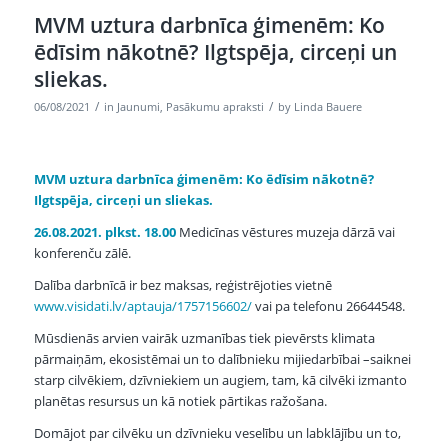
MVM uztura darbnīca ģimenēm: Ko
ēdīsim nākotnē? Ilgtspēja, circeņi un
sliekas.
/
/
06/08/2021
in
Jaunumi
,
Pasākumu apraksti
by
Linda Bauere
MVM uztura darbnīca ģimenēm:
Ko ēdīsim nākotnē?
Ilgtspēja, circeņi un sliekas.
26.08.2021. plkst. 18.00
Medicīnas vēstures muzeja dārzā vai
konferenču zālē.
Dalība darbnīcā ir bez maksas, reģistrējoties vietnē
www.visidati.lv/aptauja/1757156602/
vai pa telefonu 26644548.
Mūsdienās arvien vairāk uzmanības tiek pievērsts klimata
pārmaiņām, ekosistēmai un to dalībnieku mijiedarbībai –saiknei
starp cilvēkiem, dzīvniekiem un augiem, tam, kā cilvēki izmanto
planētas resursus un kā notiek pārtikas ražošana.
Domājot par cilvēku un dzīvnieku veselību un labklājību un to,