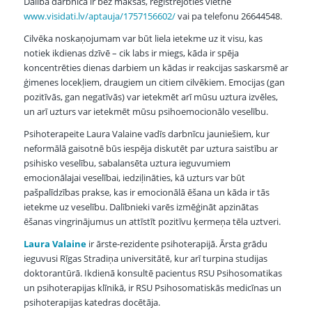
Dalība darbnīcā ir bez maksas, reģistrējoties vietnē
www.visidati.lv/aptauja/1757156602/
vai pa telefonu 26644548.
Cilvēka noskaņojumam var būt liela ietekme uz it visu, kas
notiek ikdienas dzīvē – cik labs ir miegs, kāda ir spēja
koncentrēties dienas darbiem un kādas ir reakcijas saskarsmē ar
ģimenes locekļiem, draugiem un citiem cilvēkiem. Emocijas (gan
pozitīvās, gan negatīvās) var ietekmēt arī mūsu uztura izvēles,
un arī uzturs var ietekmēt mūsu psihoemocionālo veselību.
Psihoterapeite Laura Valaine vadīs darbnīcu jauniešiem, kur
neformālā gaisotnē būs iespēja diskutēt par uztura saistību ar
psihisko veselību, sabalansēta uztura ieguvumiem
emocionālajai veselībai, iedziļināties, kā uzturs var būt
pašpalīdzības prakse, kas ir emocionālā ēšana un kāda ir tās
ietekme uz veselību. Dalībnieki varēs izmēģināt apzinātas
ēšanas vingrinājumus un attīstīt pozitīvu ķermeņa tēla uztveri.
Laura Valaine
ir ārste-rezidente psihoterapijā. Ārsta grādu
ieguvusi Rīgas Stradiņa universitātē, kur arī turpina studijas
doktorantūrā. Ikdienā konsultē pacientus RSU Psihosomatikas
un psihoterapijas klīnikā, ir RSU Psihosomatiskās medicīnas un
psihoterapijas katedras docētāja.