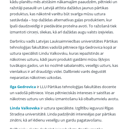
kādu planētu mēs atstāsim nākamajām paaudzēm, pētnieki un
ražotāji pasaulē un Latvijā attīsta dažādus jaunus pārtikas
produktus, kas nākotnē varētu būt svarīga mūsu uztura
sastāvdaļa – top dažādas alternatīvas gaļas produktiem, kur
īpaši daudzveidīgi ir piedāvātie proteīna avoti. To ražošanā tiek
izmantoti circeņi, sliekas, kā arī dažādas augu valsts izejvielas.
Darbnīcu vadīs Latvijas Lauksaimniecības universitātes Pārtikas
tehnoloģijas fakultātes vadošā pētniece Ilga Gedrovica kopā ar
uztura speciālisti Lindu Valkovsku, kuras iepazīstinās ar
nākotnes uzturu, kādi jauni produkti gaidāmi mūsu šķīvjos
tuvākajos gados, un ko nozīmē sabalansēts, veselīgs uzturs, kas
vienlaikus ir arī draudzīgs videi. Dalībnieki varēs degustēt
neparastas nākotnes uzkodas.
Ilga Gedrovica
ir LLU Pārtikas tehnoloģijas fakultātes docente
un vadošā pētniece. Viņas pētnieciskās intereses ir saistītas ar
nākotnes uzturu un slieku izmantošanu kā olbaltumvielu avotu.
Linda Valkovska
ir uztura speciāliste. Izglītību ieguvusi Rīgas
Stradiņa universitātē. Linda padziļināti interesējas par pārtikas
zinātni, kā arī ēdienu veselīgu un gardu pagatavošanu.