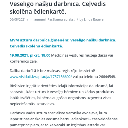
Veselīgo našķu darbnīca. Ceļvedis
skolēna ēdienkartē.
/
/
06/08/2021
in
Jaunumi
,
Pasākumu apraksti
by
Linda Bauere
MVM uztura darbnīca ģimenēm:
Veselīgo našķu darbnīca.
Ceļvedis skolēna ēdienkartē.
19.08.2021. plkst. 18.00
Medicīnas vēstures muzeja dārzā vai
konferenču zālē.
Dalība darbnīcā ir bez maksas, reģistrējoties vietnē
www.visidati.lv/aptauja/1757156602/
vai pa telefonu 26644548.
Bieži vien ir grūti orientēties lielajā informācijas daudzumā, lai
saprastu, kāds uzturs ir veselīgs bērniem un kādus produktus
labāk izvēlēties, lai bērna augošais organisms uzņemtu visas
nepieciešamās uzturvielas.
Darbnīcu vadīs uztura speciāliste Veronika Avdejeva, kura
iepazīstinās ar skolas vecuma bērnu ēdienkarti – tās veidošanas
pamatprincipiem, ar to kā vecāki un izglītības iestāde var