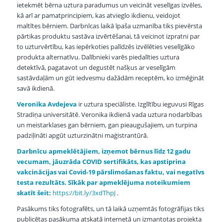
ietekmēt bērna uztura paradumus un veicināt veselīgas izvēles,
kā arī ar pamatprincipiem, kas atvieglo ikdienu, veidojot
maltītes bērniem. Darbnīcas laikā īpaša uzmanība tiks pievērsta
pārtikas produktu sastāva izvērtēšanai, tā veicinot izpratni par
to uzturvērtību, kas iepērkoties palīdzēs izvēlēties veselīgāko
produkta alternatīvu. Dalībnieki varēs piedalīties uztura
detektīvā, pagatavot un degustēt našķus ar veselīgām
sastāvdaļām un gūt iedvesmu dažādām receptēm, ko izmēģināt
savā ikdienā.
Veronika Avdejeva
ir uztura speciāliste. Izglītību ieguvusi Rīgas
Stradiņa universitātē. Veronika ikdienā vada uztura nodarbības
un meistarklases gan bērniem, gan pieaugušajiem, un turpina
padziļināti apgūt uzturzinātni maģistrantūrā.
Darbnīcu apmeklētājiem, izņemot bērnus līdz 12 gadu
vecumam, jāuzrāda COVID sertifikāts,
kas apstiprina
vakcinācijas vai Covid-19 pārslimošanas faktu, vai negatīvs
testa rezultāts
. Sīkāk par apmeklējuma noteikumiem
skatīt šeit:
https://bit.ly/3xdThpJ
.
Pasākums tiks fotografēts, un tā laikā uzņemtās fotogrāfijas tiks
publicētas pasākuma atskatā internetā un izmantotas projekta