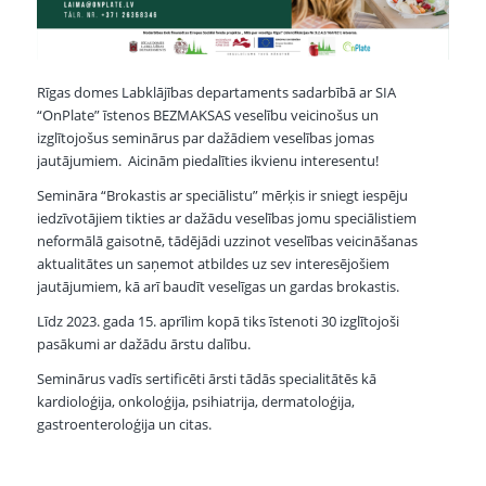
Rīgas domes Labklājības departaments sadarbībā ar SIA
“OnPlate” īstenos BEZMAKSAS veselību veicinošus un
izglītojošus seminārus par dažādiem veselības jomas
jautājumiem. Aicinām piedalīties ikvienu interesentu!
Semināra “Brokastis ar speciālistu” mērķis ir sniegt iespēju
iedzīvotājiem tikties ar dažādu veselības jomu speciālistiem
neformālā gaisotnē, tādējādi uzzinot veselības veicināšanas
aktualitātes un saņemot atbildes uz sev interesējošiem
jautājumiem, kā arī baudīt veselīgas un gardas brokastis.
Līdz 2023. gada 15. aprīlim kopā tiks īstenoti 30 izglītojoši
pasākumi ar dažādu ārstu dalību.
Seminārus vadīs sertificēti ārsti tādās specialitātēs kā
kardioloģija, onkoloģija, psihiatrija, dermatoloģija,
gastroenteroloģija un citas.