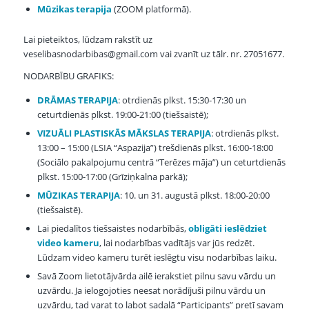
Mūzikas terapija
(ZOOM platformā).
Lai pieteiktos, lūdzam rakstīt uz
veselibasnodarbibas@gmail.com vai zvanīt uz tālr. nr. 27051677.
NODARBĪBU GRAFIKS:
DRĀMAS TERAPIJA
: otrdienās plkst. 15:30-17:30 un
ceturtdienās plkst. 19:00-21:00 (tiešsaistē);
VIZUĀLI PLASTISKĀS MĀKSLAS TERAPIJA
: otrdienās plkst.
13:00 – 15:00 (LSIA “Aspazija”) trešdienās plkst. 16:00-18:00
(Sociālo pakalpojumu centrā “Terēzes māja”) un ceturtdienās
plkst. 15:00-17:00 (Grīziņkalna parkā);
MŪZIKAS TERAPIJA
: 10. un 31. augustā plkst. 18:00-20:00
(tiešsaistē).
Lai piedalītos tiešsaistes nodarbībās,
obligāti ieslēdziet
video kameru
, lai nodarbības vadītājs var jūs redzēt.
Lūdzam video kameru turēt ieslēgtu visu nodarbības laiku.
Savā Zoom lietotājvārda ailē ierakstiet pilnu savu vārdu un
uzvārdu. Ja ielogojoties neesat norādījuši pilnu vārdu un
uzvārdu, tad varat to labot sadaļā “Participants” pretī savam