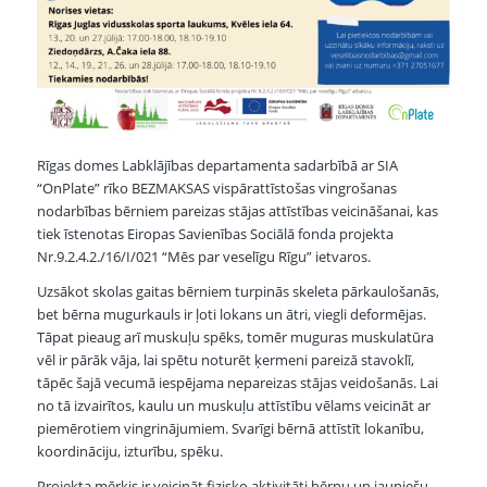
Rīgas domes Labklājības departamenta sadarbībā ar SIA
“OnPlate” rīko BEZMAKSAS vispārattīstošas vingrošanas
nodarbības bērniem pareizas stājas attīstības veicināšanai, kas
tiek īstenotas Eiropas Savienības Sociālā fonda projekta
Nr.9.2.4.2./16/I/021 “Mēs par veselīgu Rīgu” ietvaros.
Uzsākot skolas gaitas bērniem turpinās skeleta pārkaulošanās,
bet bērna mugurkauls ir ļoti lokans un ātri, viegli deformējas.
Tāpat pieaug arī muskuļu spēks, tomēr muguras muskulatūra
vēl ir pārāk vāja, lai spētu noturēt ķermeni pareizā stavoklī,
tāpēc šajā vecumā iespējama nepareizas stājas veidošanās. Lai
no tā izvairītos, kaulu un muskuļu attīstību vēlams veicināt ar
piemērotiem vingrinājumiem. Svarīgi bērnā attīstīt lokanību,
koordināciju, izturību, spēku.
Projekta mērķis ir veicināt fizisko aktivitāti bērnu un jauniešu