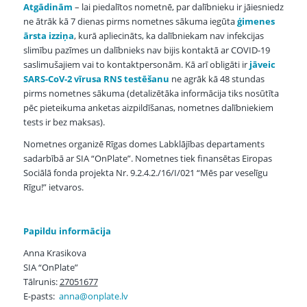
Atgādinām
– lai piedalītos nometnē, par dalībnieku ir jāiesniedz
ne ātrāk kā 7 dienas pirms nometnes sākuma iegūta
ģimenes
ārsta izziņa
, kurā apliecināts, ka dalībniekam nav infekcijas
slimību pazīmes un dalībnieks nav bijis kontaktā ar COVID-19
saslimušajiem vai to kontaktpersonām. Kā arī obligāti ir
jāveic
SARS-CoV-2 vīrusa RNS testēšanu
ne agrāk kā 48 stundas
pirms nometnes sākuma (detalizētāka informācija tiks nosūtīta
pēc pieteikuma anketas aizpildīšanas, nometnes dalībniekiem
tests ir bez maksas).
Nometnes organizē Rīgas domes Labklājības departaments
sadarbībā ar SIA “OnPlate”. Nometnes tiek finansētas Eiropas
Sociālā fonda projekta Nr. 9.2.4.2./16/I/021 “Mēs par veselīgu
Rīgu!” ietvaros.
Papildu informācija
Anna Krasikova
SIA “OnPlate”
Tālrunis:
27051677
E-pasts:
anna@onplate.lv