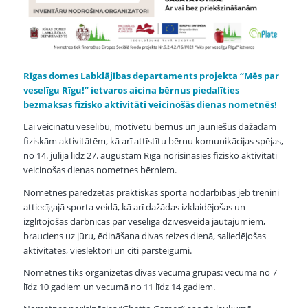
Rīgas domes Labklājības departaments projekta
“Mēs par
veselīgu Rīgu!”
ietvaros aicina bērnus piedalīties
bezmaksas fizisko aktivitāti veicinošās dienas nometnēs!
Lai veicinātu veselību, motivētu bērnus un jauniešus dažādām
fiziskām aktivitātēm, kā arī attīstītu bērnu komunikācijas spējas,
no 14. jūlija līdz 27. augustam Rīgā norisināsies fizisko aktivitāti
veicinošas dienas nometnes bērniem.
Nometnēs paredzētas praktiskas sporta nodarbības jeb treniņi
attiecīgajā sporta veidā, kā arī dažādas izklaidējošas un
izglītojošas darbnīcas par veselīga dzīvesveida jautājumiem,
brauciens uz jūru, ēdināšana divas reizes dienā, saliedējošas
aktivitātes, vieslektori un citi pārsteigumi.
Nometnes tiks organizētas divās vecuma grupās: vecumā no 7
līdz 10 gadiem un vecumā no 11 līdz 14 gadiem.