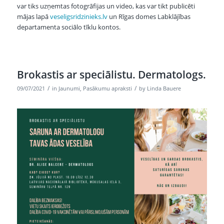
var tiks uzņemtas fotogrāfijas un video, kas var tikt publicēti
mājas lapā
veseligsridzinieks.lv
un Rīgas domes Labklājības
departamenta sociālo tīklu kontos.
Brokastis ar speciālistu. Dermatologs.
/
/
09/07/2021
in
Jaunumi
,
Pasākumu apraksti
by
Linda Bauere