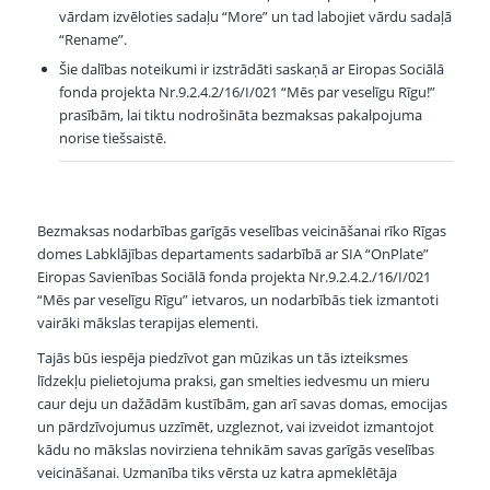
vārdam izvēloties sadaļu “More” un tad labojiet vārdu sadaļā
“Rename”.
Šie dalības noteikumi ir izstrādāti saskaņā ar Eiropas Sociālā
fonda projekta Nr.9.2.4.2/16/I/021 “Mēs par veselīgu Rīgu!”
prasībām, lai tiktu nodrošināta bezmaksas pakalpojuma
norise tiešsaistē.
Bezmaksas nodarbības garīgās veselības veicināšanai rīko Rīgas
domes Labklājības departaments sadarbībā ar SIA “OnPlate”
Eiropas Savienības Sociālā fonda projekta Nr.9.2.4.2./16/I/021
“Mēs par veselīgu Rīgu” ietvaros, un nodarbībās tiek izmantoti
vairāki mākslas terapijas elementi.
Tajās būs iespēja piedzīvot gan mūzikas un tās izteiksmes
līdzekļu pielietojuma praksi, gan smelties iedvesmu un mieru
caur deju un dažādām kustībām, gan arī savas domas, emocijas
un pārdzīvojumus uzzīmēt, uzgleznot, vai izveidot izmantojot
kādu no mākslas novirziena tehnikām savas garīgās veselības
veicināšanai. Uzmanība tiks vērsta uz katra apmeklētāja