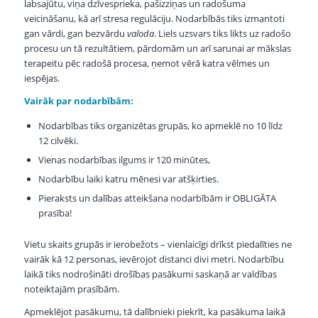
labsajūtu, viņa dzīvesprieka, pašizziņas un radošuma
veicināšanu, kā arī stresa regulāciju. Nodarbībās tiks izmantoti
gan vārdi, gan bezvārdu
valoda
. Liels uzsvars tiks likts uz radošo
procesu un tā rezultātiem, pārdomām un arī sarunai ar mākslas
terapeitu pēc radošā procesa, ņemot vērā katra vēlmes un
iespējas.
Vairāk par nodarbībām:
Nodarbības tiks organizētas grupās, ko apmeklē no 10 līdz
12 cilvēki.
Vienas nodarbības ilgums ir 120 minūtes,
Nodarbību laiki katru mēnesi var atšķirties.
Pieraksts un dalības atteikšana nodarbībām ir OBLIGĀTA
prasība!
Vietu skaits grupās ir ierobežots – vienlaicīgi drīkst piedalīties ne
vairāk kā 12 personas, ievērojot distanci divi metri. Nodarbību
laikā tiks nodrošināti drošības pasākumi saskaņā ar valdības
noteiktajām prasībām.
Apmeklējot pasākumu, tā dalībnieki piekrīt, ka pasākuma laikā