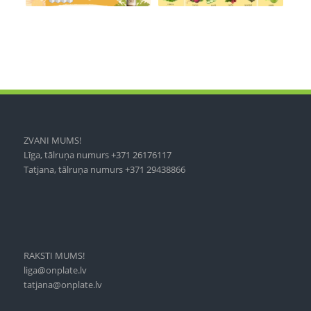
ZVANI MUMS!
Līga, tālruņa numurs +371 26176117
Tatjana, tālruņa numurs +371 29438866
RAKSTI MUMS!
liga@onplate.lv
tatjana@onplate.lv