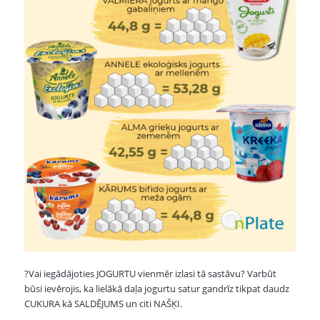
?
Vai iegādājoties JOGURTU vienmēr izlasi tā sastāvu? Varbūt
būsi ievērojis, ka lielākā daļa jogurtu satur gandrīz tikpat daudz
CUKURA kā SALDĒJUMS un citi NAŠĶI.