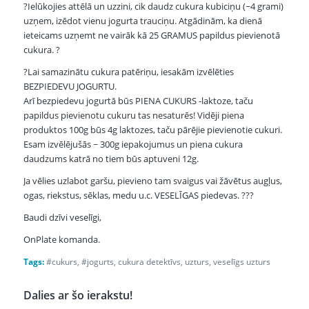
?
Ielūkojies attēlā un uzzini, cik daudz cukura kubiciņu (~4 grami)
uzņem, izēdot vienu jogurta trauciņu. Atgādinām, ka dienā
ieteicams uzņemt ne vairāk kā 25 GRAMUS papildus pievienotā
cukura.
?
?
Lai samazinātu cukura patēriņu, iesakām
izvēlēties
BEZPIEDEVU JOGURTU.
Arī bezpiedevu jogurtā būs PIENA CUKURS -laktoze, taču
papildus pievienotu cukuru tas nesaturēs! Vidēji piena
produktos 100g būs 4g laktozes, taču pārējie pievienotie cukuri.
Esam izvēlējušās ~ 300g iepakojumus un piena cukura
daudzums katrā no tiem būs aptuveni 12g.
Ja vēlies uzlabot garšu, pievieno tam svaigus vai žāvētus augļus,
ogas, riekstus, sēklas, medu u.c. VESELĪGAS piedevas.
?
?
?
Baudi dzīvi veselīgi,
OnPlate komanda.
Tags:
#cukurs
,
#jogurts
,
cukura detektīvs
,
uzturs
,
veselīgs uzturs
Dalies ar šo ierakstu!