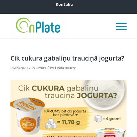
Kontakti
Cik cukura gabaliņu trauciņā jogurta?
/
/
25/05/2020
in
Uzturs
by
Linda Bauere