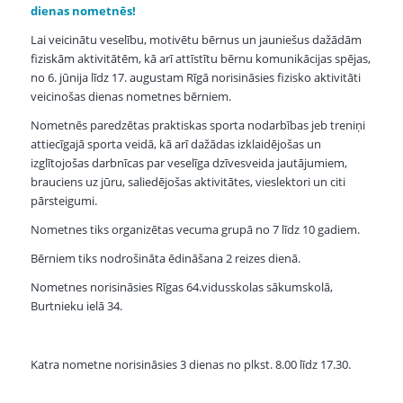
dienas nometnēs!
Lai veicinātu veselību, motivētu bērnus un jauniešus dažādām
fiziskām aktivitātēm, kā arī attīstītu bērnu komunikācijas spējas,
no 6. jūnija līdz 17. augustam Rīgā norisināsies fizisko aktivitāti
veicinošas dienas nometnes bērniem.
Nometnēs paredzētas praktiskas sporta nodarbības jeb treniņi
attiecīgajā sporta veidā, kā arī dažādas izklaidējošas un
izglītojošas darbnīcas par veselīga dzīvesveida jautājumiem,
brauciens uz jūru, saliedējošas aktivitātes, vieslektori un citi
pārsteigumi.
Nometnes tiks organizētas vecuma grupā no 7 līdz 10 gadiem.
Bērniem tiks nodrošināta ēdināšana 2 reizes dienā.
Nometnes norisināsies Rīgas 64.vidusskolas sākumskolā,
Burtnieku ielā 34.
Katra nometne norisināsies 3 dienas no plkst. 8.00 līdz 17.30.