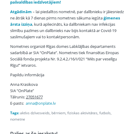
pašvaldības iedzīvotājiem!
Atgādinām
– lai piedalītos nometnē, par dalībnieku ir jāiesniedz
ne ātrāk kā 7 dienas pirms nometnes sākuma iegūta
ģimenes
ārsta izziņa
, kurā apliecināts, ka dalībniekam nav infekcijas
slimību pazīmes un dalībnieks nav bijis kontaktā ar Covid-19
saslimušajiem vai to kontaktpersonām.
Nometnes organizē Rīgas domes Labklājības departaments
sadarbībā ar SIA “OnPlate”. Nometnes tiek finansētas Eiropas
Sociālā fonda projekta Nr. 9.2.4.2./16/I/021 “Mēs par veselīgu
Rīgu!” ietvaros.
Papildu informācija
Anna Krasikova
SIA “OnPlate”
Tālrunis:
27051677
E-pasts:
anna@onplate.lv
Tags:
aktīvs dzīvesveids
,
bērniem
,
fiziskas aktivitātes
,
futbols
,
nometne
Dalies ar šo ierakstu!