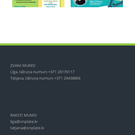
ZVANI MUMS!
Līga, tālruņa numurs +371 26176117
Tatjana, tālruņa numurs +371 29438866
RAKSTI MUMS!
liga@onplate.lv
tatjana@onplate.lv