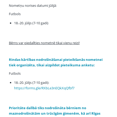
Nometņu norises datumi jūlijā:
Futbols
18.-20. jūlijs (7-10 gadi)
Bērns var piedalīties nometnē tikai vienu reizi!
Rindas kārtības nodrošināšanai pieteikšanās nometnei
tiek organizēta, tikai aizpildot pieteikuma anketu:
Futbols
18.-20. jūlijs (7-10 gadi):
https://forms.gle/RXbLe3nEQkXqQfbf7
Prioritāte dalībā tiks nodrošināta bērniem no
maznodrošinātām un trūcīgām ģimenēm, kā arī Rīgas