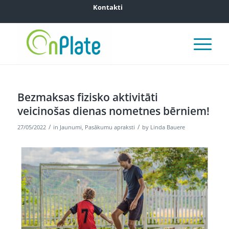
Kontakti
Bezmaksas fizisko aktivitāti
veicinošas dienas nometnes bērniem!
/
/
27/05/2022
in
Jaunumi
,
Pasākumu apraksti
by
Linda Bauere