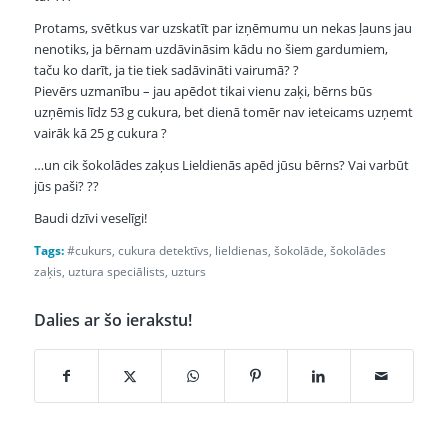
Protams, svētkus var uzskatīt par izņēmumu un nekas ļauns jau
nenotiks, ja bērnam uzdāvināsim kādu no šiem gardumiem,
taču ko darīt, ja tie tiek sadāvināti vairumā?
?
Pievērs uzmanību – jau apēdot tikai vienu zaķi, bērns būs
uzņēmis līdz 53 g cukura, bet dienā tomē
r nav ieteicams uzņemt
vairāk kā 25 g cukura
?
…un cik šokolādes zaķus Lieldienās apēd jūsu bērns? Vai varbūt
jūs paši?
?
?
Baudi dzīvi veselīgi!
Tags:
#cukurs
,
cukura detektīvs
,
lieldienas
,
šokolāde
,
šokolādes
zaķis
,
uztura speciālists
,
uzturs
Dalies ar šo ierakstu!