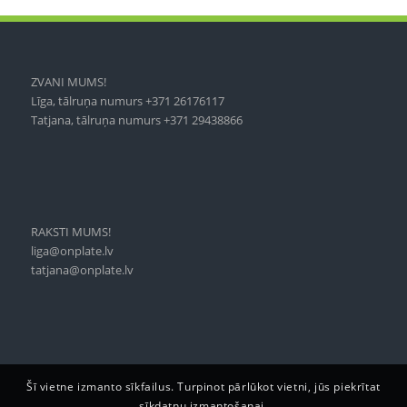
ZVANI MUMS!
Līga, tālruņa numurs +371 26176117
Tatjana, tālruņa numurs +371 29438866
RAKSTI MUMS!
liga@onplate.lv
tatjana@onplate.lv
Šī vietne izmanto sīkfailus. Turpinot pārlūkot vietni, jūs piekrītat
sīkdatņu izmantošanai.