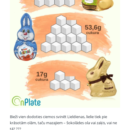
Bieži vien dodoties ciemos svinēt Lieldienas, lielie tiek pie
krāsotām olām, taču mazajiem – šokolādes ola vai zaķis, vai ne
tā?
?
?
?