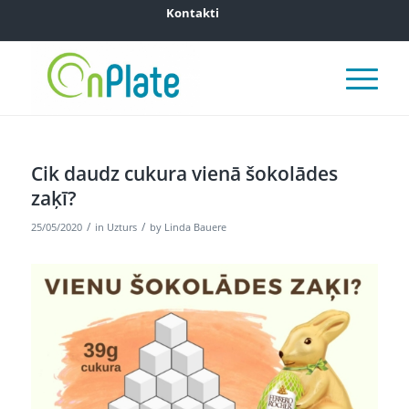
Kontakti
Cik daudz cukura vienā šokolādes
zaķī?
/
/
25/05/2020
in
Uzturs
by
Linda Bauere