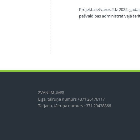
Projekta ietvaros līdz 2022. gad
pašvaldības administratīvajā teri
ZVANI MUMS!
Līga, tālruņa numurs +371 26176117
Tatjana, tālruņa numurs +371 29438866