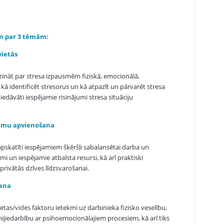
ām par 3 tēmām:
vietās
ināt par stresa izpausmēm fiziskā, emocionālā,
 kā identificēt stresorus un kā atpazīt un pārvarēt stresa
piedāvāti iespējamie risinājumi stresa situāciju
umu apvienošana
apskatīti iespējamiem šķēršļi sabalansētai darba un
mi un iespējamie atbalsta resursi, kā arī praktiski
privātās dzīves līdzsvarošanai.
šana
ietas/vides faktoru ietekmi uz darbinieka fizisko veselību,
ijiedarbību ar psihoemocionālajiem procesiem, kā arī tiks