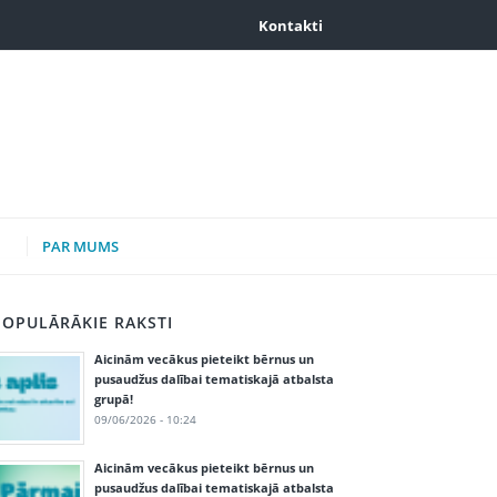
Kontakti
PAR MUMS
POPULĀRĀKIE RAKSTI
Aicinām vecākus pieteikt bērnus un
pusaudžus dalībai tematiskajā atbalsta
grupā!
09/06/2026 - 10:24
Aicinām vecākus pieteikt bērnus un
pusaudžus dalībai tematiskajā atbalsta