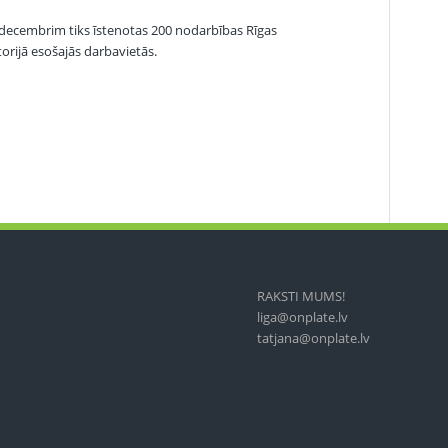
a decembrim tiks īstenotas 200 nodarbības Rīgas
torijā esošajās darbavietās.
RAKSTI MUMS!
liga@onplate.lv
tatjana@onplate.lv