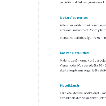
parādīti praktiski vingrinājumi, 
Nodarbību norise:
Atbilstoši valstī noteiktajiem e
attālināti izmantojot Zoom platfo
Vienas nodarbības ilgums 60 min
Kas var pieteikties:
Ikviens uzņēmums, kurš darbojas R
Viena nodarbība paredzēta 10 – 25
skaits, iespējams organizēt vai
Pieteikšanās:
Lai pieteiktos vai noskaidrotu ra
aizpildīt elektronisku anketu ht