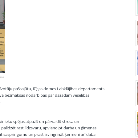
zīvotāju pašsajūtu, Rīgas domes Labklājības departaments
dāvā bezmaksas nodarbības par dažādām veselības
.
inieku spējas atpazīt un pārvaldīt stresa un
 palīdzēt rast līdzsvaru, apvienojot darba un ģimenes
t saspringumu un prast izvingrināt ķermeni arī daba