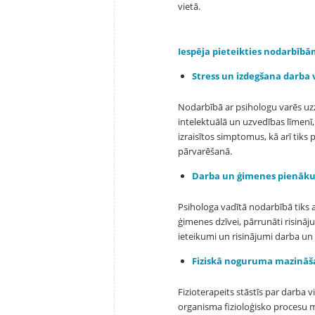
vietā.
Iespēja pieteikties nodarbīb
Stress un izdegšana darba 
Nodarbībā ar psihologu varēs uzz
intelektuālā un uzvedības līmenī,
izraisītos simptomus, kā arī tiks 
pārvarēšanā.
Darba un ģimenes pienāk
Psihologa vadītā nodarbībā tiks 
ģimenes dzīvei, pārrunāti risināju
ieteikumi un risinājumi darba un 
Fiziskā noguruma mazinā
Fizioterapeits stāstīs par darba v
organisma fizioloģisko procesu m