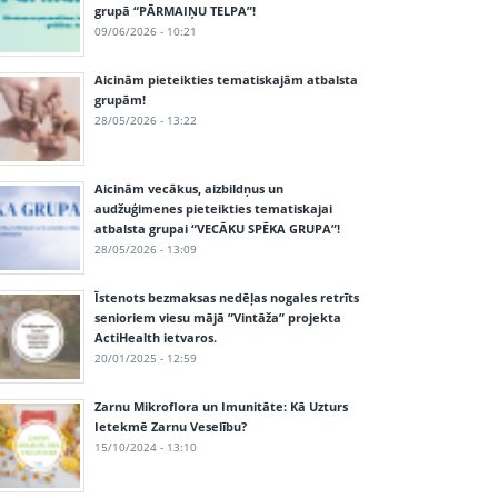
grupā “PĀRMAIŅU TELPA”!
09/06/2026 - 10:21
Aicinām pieteikties tematiskajām atbalsta
grupām!
28/05/2026 - 13:22
Aicinām vecākus, aizbildņus un
audžuģimenes pieteikties tematiskajai
atbalsta grupai “VECĀKU SPĒKA GRUPA”!
28/05/2026 - 13:09
Īstenots bezmaksas nedēļas nogales retrīts
senioriem viesu mājā ”Vintāža” projekta
ActiHealth ietvaros.
20/01/2025 - 12:59
Zarnu Mikroflora un Imunitāte: Kā Uzturs
Ietekmē Zarnu Veselību?
15/10/2024 - 13:10