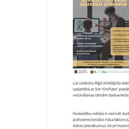
Lai uzlabotu Rīgā strādājošo ied
sadarbībā ar SIA “OnPlate” pie
veicināšanas tēmām darbavietās
Nodarbību mērķis ir veicināt darb
psihoemocionālos riska faktorus,
dzīves pienākumus, kā arī mazinā