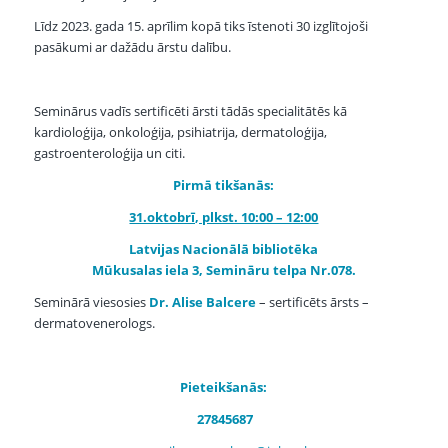
Līdz 2023. gada 15. aprīlim kopā tiks īstenoti 30 izglītojoši
pasākumi ar dažādu ārstu dalību.
Seminārus vadīs sertificēti ārsti tādās specialitātēs kā
kardioloģija, onkoloģija, psihiatrija, dermatoloģija,
gastroenteroloģija un citi.
Pirmā tikšanās:
31.oktobrī, plkst. 10:00 – 12:00
Latvijas Nacionālā bibliotēka
Mūkusalas iela 3, Semināru telpa Nr.078.
Seminārā viesosies
Dr. Alise Balcere
– sertificēts ārsts –
dermatovenerologs.
Pieteikšanās:
27845687