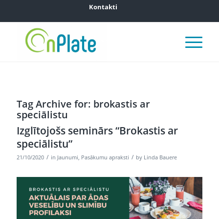
Kontakti
Tag Archive for:
brokastis ar
speciālistu
Izglītojošs seminārs “Brokastis ar
speciālistu”
/
/
21/10/2020
in
Jaunumi
,
Pasākumu apraksti
by
Linda Bauere