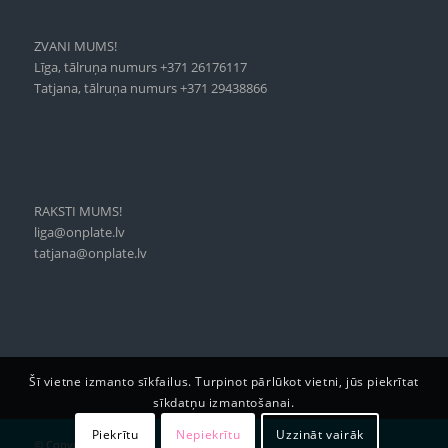
ZVANI MUMS!
Līga, tālruņa numurs +371 26176117
Tatjana, tālruņa numurs +371 29438866
RAKSTI MUMS!
liga@onplate.lv
tatjana@onplate.lv
Šī vietne izmanto sīkfailus. Turpinot pārlūkot vietni, jūs piekrītat
sīkdatņu izmantošanai.
Piekrītu
Nepiekrītu
Uzzināt vairāk
© Copyright - OnPlate