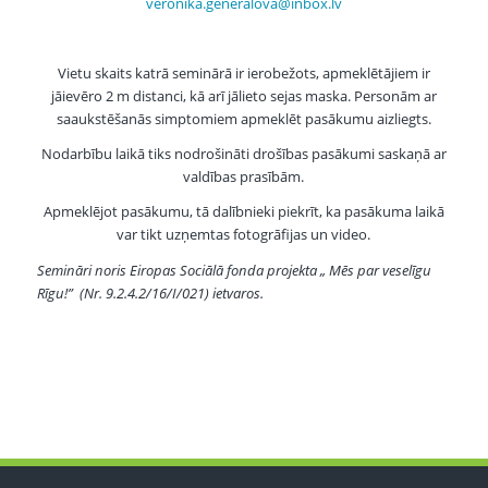
veronika.generalova@inbox.lv
Vietu skaits katrā seminārā ir ierobežots, apmeklētājiem ir
jāievēro 2 m distanci, kā arī jālieto sejas maska. Personām ar
saaukstēšanās simptomiem apmeklēt pasākumu aizliegts.
Nodarbību laikā tiks nodrošināti drošības pasākumi saskaņā ar
valdības prasībām.
Apmeklējot pasākumu, tā dalībnieki piekrīt, ka pasākuma laikā
var tikt uzņemtas fotogrāfijas un video.
Semināri noris Eiropas Sociālā fonda projekta „ Mēs par veselīgu
Rīgu!” (Nr. 9.2.4.2/16/I/021) ietvaros.