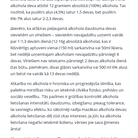
alkohola deva atbilst 12 gramiem absolūtā (100%) alkohola. Tas
nozīmē, ka puslitrs alus (4,5%) satur 1,5 devas, bet puslitrs
6%-7% alus satur 2-2,3 devas.
Jāievēro, ka atšķiras pieļaujamā alkohola daudzuma devas
sievietēm un vīriešiem – sievietēm nevajadzētu uzņemt vairāk
par 1-1,3 devām dienā (12-16g absolūtā alkohola), kas ir
līdzvērtīgs aptuveni vienai (150 ml) sarkanvīna vai 50ml liķiera,
bet nedēļā uzņemtajam alkoholam nevajadzētu pārsniegt 8
devas. Vīriešiem nav ieteicams pārsniegt 2 devas alkohola dienā
(tas būtu, piemēram, divas glāzes sarkanvīna vai 500 ml 6% alus)
un lietot ne vairāk kā 13 devas nedēļā.
Atkarība no alkohola ir hroniska un progresējoša slimība, kas
palielina mirstības risku un ietekmē cilvēka fizisko, psihisko un
sociālo veselību. Tās pazīmes ir grūtības kontrolēt alkohola
lietošanas intensitāti, daudzumu, izbeigšanu; pieaug tolerance,
lai sasniegtu efektu, ko sākotnēji radīja mazākas alkohola devas;
alkohola lietošanas dēļ zūd citas intereses. Ja jūti, ka alkohola
lietošana negatīvi ietekmē ikdienu, vērsies pie sava ģimenes
ārsta!