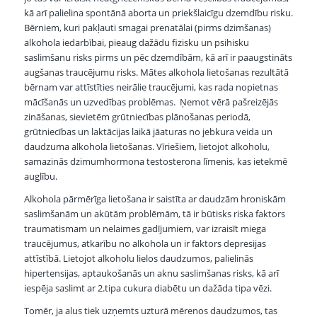
kā arī palielina spontānā aborta un priekšlaicīgu dzemdību risku.
Bērniem, kuri pakļauti smagai prenatālai (pirms dzimšanas)
alkohola iedarbībai, pieaug dažādu fizisku un psihisku
saslimšanu risks pirms un pēc dzemdībām, kā arī ir paaugstināts
augšanas traucējumu risks. Mātes alkohola lietošanas rezultātā
bērnam var attīstīties neirālie traucējumi, kas rada nopietnas
mācīšanās un uzvedības problēmas. Ņemot vērā pašreizējās
zināšanas, sievietēm grūtniecības plānošanas periodā,
grūtniecības un laktācijas laikā jāaturas no jebkura veida un
daudzuma alkohola lietošanas. Vīriešiem, lietojot alkoholu,
samazinās dzimumhormona testosterona līmenis, kas ietekmē
auglību.
Alkohola pārmērīga lietošana ir saistīta ar daudzām hroniskām
saslimšanām un akūtām problēmām, tā ir būtisks riska faktors
traumatismam un nelaimes gadījumiem, var izraisīt miega
traucējumus, atkarību no alkohola un ir faktors depresijas
attīstībā. Lietojot alkoholu lielos daudzumos, palielinās
hipertensijas, aptaukošanās un aknu saslimšanas risks, kā arī
iespēja saslimt ar 2.tipa cukura diabētu un dažāda tipa vēzi.
Tomēr, ja alus tiek uzņemts uzturā mērenos daudzumos, tas