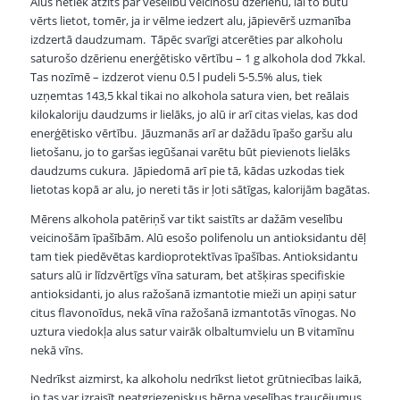
Alus netiek atzīts par veselību veicinošu dzērienu, lai to būtu
vērts lietot, tomēr, ja ir vēlme iedzert alu, jāpievērš uzmanība
izdzertā daudzumam. Tāpēc svarīgi atcerēties par alkoholu
saturošo dzērienu enerģētisko vērtību – 1 g alkohola dod 7kkal.
Tas nozīmē – izdzerot vienu 0.5 l pudeli 5-5.5% alus, tiek
uzņemtas 143,5 kkal tikai no alkohola satura vien, bet reālais
kilokaloriju daudzums ir lielāks, jo alū ir arī citas vielas, kas dod
enerģētisko vērtību. Jāuzmanās arī ar dažādu īpašo garšu alu
lietošanu, jo to garšas iegūšanai varētu būt pievienots lielāks
daudzums cukura. Jāpiedomā arī pie tā, kādas uzkodas tiek
lietotas kopā ar alu, jo nereti tās ir ļoti sātīgas, kalorijām bagātas.
Mērens alkohola patēriņš var tikt saistīts ar dažām veselību
veicinošām īpašībām. Alū esošo polifenolu un antioksidantu dēļ
tam tiek piedēvētas kardioprotektīvas īpašības. Antioksidantu
saturs alū ir līdzvērtīgs vīna saturam, bet atšķiras specifiskie
antioksidanti, jo alus ražošanā izmantotie mieži un apiņi satur
citus flavonoīdus, nekā vīna ražošanā izmantotās vīnogas. No
uztura viedokļa alus satur vairāk olbaltumvielu un B vitamīnu
nekā vīns.
Nedrīkst aizmirst, ka alkoholu nedrīkst lietot grūtniecības laikā,
jo tas var izraisīt neatgriezeniskus bērna veselības traucējumus,