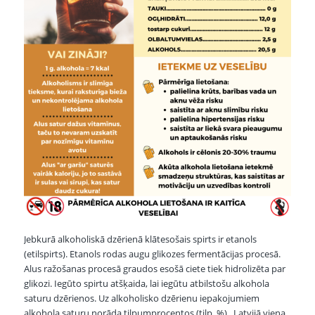
Jebkurā alkoholiskā dzērienā klātesošais spirts ir etanols
(etilspirts). Etanols rodas augu glikozes fermentācijas procesā.
Alus ražošanas procesā graudos esošā ciete tiek hidrolizēta par
glikozi. Iegūto spirtu atšķaida, lai iegūtu atbilstošu alkohola
saturu dzērienos. Uz alkoholisko dzērienu iepakojumiem
alkohola saturu norāda tilpumprocentos (tilp. %). Latvijā viena