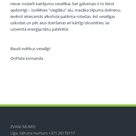
nevar nodarīt kaitējumu veselībai, bet galvenais ir to lietot
apdomīgi – izvēlēties “vieglāku” alu, mazāka tilpuma dzērienu,
ievērot ieteicamās alkohola patēriņa robežas, ēst veselīgas
uzkodas un pēc alus dzeršanas arī kārtīgi izkustēties, lai
uzņemtā enerģija tiktu patērēta!
Baudi svētkus veselīgi!
OnPlate komanda
ZVANI MUMS!
Līga, tālruņa numurs +371 26176117