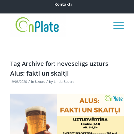
Kontakti
Tag Archive for:
neveselīgs uzturs
Alus: fakti un skaitļi
/
/
19/06/2020
in
Uzturs
by
Linda Bauere