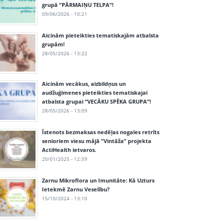
grupā “PĀRMAIŅU TELPA”!
09/06/2026 - 10:21
Aicinām pieteikties tematiskajām atbalsta
grupām!
28/05/2026 - 13:22
Aicinām vecākus, aizbildņus un
audžuģimenes pieteikties tematiskajai
atbalsta grupai “VECĀKU SPĒKA GRUPA”!
28/05/2026 - 13:09
Īstenots bezmaksas nedēļas nogales retrīts
senioriem viesu mājā ”Vintāža” projekta
ActiHealth ietvaros.
20/01/2025 - 12:59
Zarnu Mikroflora un Imunitāte: Kā Uzturs
Ietekmē Zarnu Veselību?
15/10/2024 - 13:10