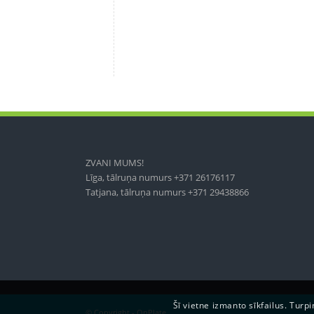
ZVANI MUMS!
Līga, tālruņa numurs +371 26176117
Tatjana, tālruņa numurs +371 29438866
Šī vietne izmanto sīkfailus. Turpi
© Copyright - OnPlate