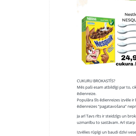
CUKURU BROKASTĪS?
Mēs paši esam atbildīgi par to, c
ēdienreize.
Populāra šīs ēdienreizes izvēle ir
ēdienreizes “pagatavošana” nepr
Ja arī Tavs rīts ir steidzīgs un br
uzmanību to sastāvam. Arī starp
Izvēlies rūpīgi un baudi dzīvi vesel