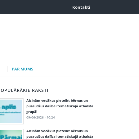
Kontakti
PAR MUMS
POPULĀRĀKIE RAKSTI
Aicinām vecākus pieteikt bērnus un
pusaudžus dalībai tematiskajā atbalsta
grupā!
09/06/2026 - 10:24
Aicinām vecākus pieteikt bērnus un
pusaudžus dalībai tematiskajā atbalsta