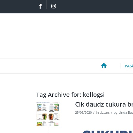
PAS
Tag Archive for:
kellogsi
Cik daudz cukura b
/
/
25/05/2020
in
Uzturs
by
Linda Ba