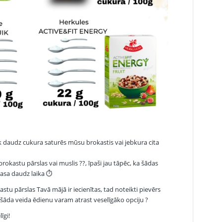
ik daudz cukura saturēs mūsu brokastis vai jebkura cita
 brokastu pārslas vai muslis
?
?
, īpaši jau tāpēc, ka šādas
asa daudz laika
⏱
okastu pārslas Tavā mājā ir iecienītas, tad noteikti pievērs
 šāda veida
ēdienu varam atrast veselīgāko opciju
?
īgi!