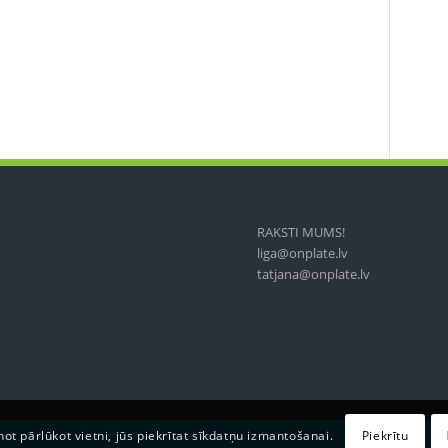
RAKSTI MUMS!
liga@onplate.lv
tatjana@onplate.lv
Piekrītu
not pārlūkot vietni, jūs piekrītat sīkdatņu izmantošanai.