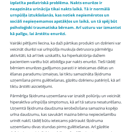
izplatīta pediatriskā problēma. Nakts enurēze ir
neapzināta urinācija tikai nakts laikā. Tā ir normālā
urnpūšļa iztukšošanās, kas notiek nepiemērotos un
sociāli nepieņemamos apstākļos un laikā, un tā spēj būt
psiholoģiski traumatiska bērnam. Arī uzturu var izmantot
kā palīgu, lai ārstētu enurēzi.
Vairāki pētījumi liecina, ka daži pārtikas produkti un dzērieni var
veicināt diurēzi vai urīnpūšļa muskuļa detrusora pārmērīgu
aktivitāti, kā arī tiek uzskatīts, ka hiperkalciūrija dažiem
pacientiem varētu būt atbildīga par nakts enurēzi. Tieši tādēļ
bērniem enurēzes gadījumos parasti ir ieteicamas diētas un
ēšanas paradumu izmaiņas, lai tiktu samazināta šķidruma
uzņemšana pirms gulētiešanas, gāzētu dzērienu patēriņš, kā arī
tiktu ārstēti aizcietējumi.
Pārmērīga šķidruma uzņemšana var izraisīt poliūriju un veicināt
hiperaktīva urīnpūšļa simptomus, kā arī tā satura nesaturēšanu.
Uzņemtā šķidruma daudzuma ierobežošana samazina kopējo
urīna daudzumu, kas savukārt mazina bērna nepieciešamību
urinēt naktī, tādēļ būtu ieteicams pārtraukt šķidruma
uzņemšanu divas stundas pirms gulētiešanas. Arī gāzētie