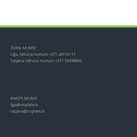
ZVANI MUMS!
Līga, tālruņa numurs +371 26176117
Tatjana, tālruņa numurs +371 29438866
RAKSTI MUMS!
liga@onplate.lv
tatjana@onplate.lv