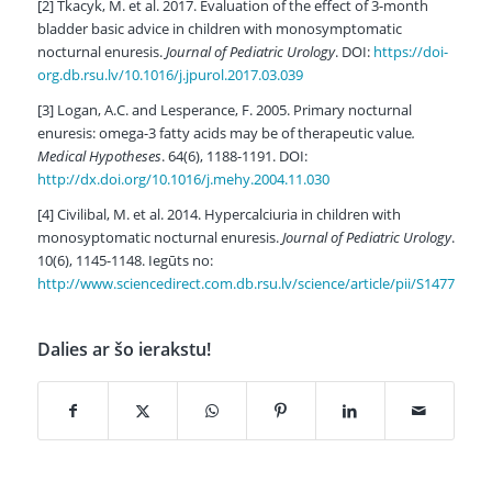
[2] Tkacyk, M. et al. 2017. Evaluation of the effect of 3-month
bladder basic advice in children with monosymptomatic
nocturnal enuresis.
Journal of Pediatric Urology
. DOI:
https://doi-
org.db.rsu.lv/10.1016/j.jpurol.2017.03.039
[3] Logan, A.C. and Lesperance, F. 2005. Primary nocturnal
enuresis: omega-3 fatty acids may be of therapeutic value
.
Medical Hypotheses
. 64(6), 1188-1191. DOI:
http://dx.doi.org/10.1016/j.mehy.2004.11.030
[4] Civilibal, M. et al. 2014. Hypercalciuria in children with
monosyptomatic nocturnal enuresis.
Journal of Pediatric Urology
.
10(6), 1145-1148. Iegūts no:
http://www.sciencedirect.com.db.rsu.lv/science/article/pii/S1477513
Dalies ar šo ierakstu!