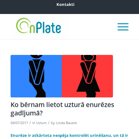
Kontakti
Ko bērnam lietot uzturā enurēzes
gadījumā?
/
/
04/07/2017
in
Uzturs
by
Linda Bauere
Enurēze ir atkārtota nespēja kontrolēt urinēšanu, un tā ir