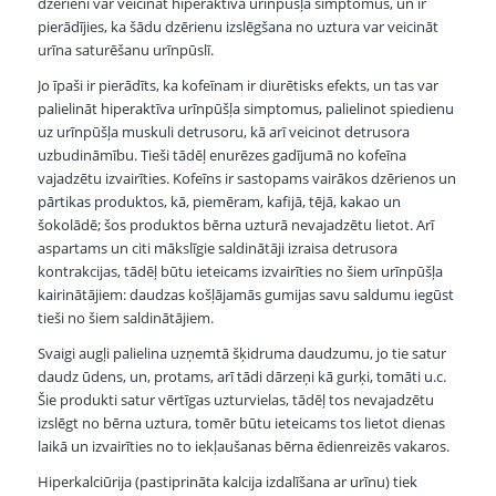
dzērieni var veicināt hiperaktīva urīnpūšļa simptomus, un ir
pierādījies, ka šādu dzērienu izslēgšana no uztura var veicināt
urīna saturēšanu urīnpūslī.
Jo īpaši ir pierādīts, ka kofeīnam ir diurētisks efekts, un tas var
palielināt hiperaktīva urīnpūšļa simptomus, palielinot spiedienu
uz urīnpūšļa muskuli detrusoru, kā arī veicinot detrusora
uzbudināmību. Tieši tādēļ enurēzes gadījumā no kofeīna
vajadzētu izvairīties. Kofeīns ir sastopams vairākos dzērienos un
pārtikas produktos, kā, piemēram, kafijā, tējā, kakao un
šokolādē; šos produktos bērna uzturā nevajadzētu lietot. Arī
aspartams un citi mākslīgie saldinātāji izraisa detrusora
kontrakcijas, tādēļ būtu ieteicams izvairīties no šiem urīnpūšļa
kairinātājiem: daudzas košļājamās gumijas savu saldumu iegūst
tieši no šiem saldinātājiem.
Svaigi augļi palielina uzņemtā šķidruma daudzumu, jo tie satur
daudz ūdens, un, protams, arī tādi dārzeņi kā gurķi, tomāti u.c.
Šie produkti satur vērtīgas uzturvielas, tādēļ tos nevajadzētu
izslēgt no bērna uztura, tomēr būtu ieteicams tos lietot dienas
laikā un izvairīties no to iekļaušanas bērna ēdienreizēs vakaros.
Hiperkalciūrija (pastiprināta kalcija izdalīšana ar urīnu) tiek