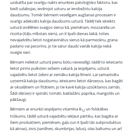
uzskatīta par svarīgu nakts enurēzes patoloģisko faktoru, kas
bieži uzlabojas, ievērojot uzturu ar ierobežotu kalcija
daudzumu. Tomēr bērniem veselīgam augšanas procesam ir
svarīgs adekvāts kalcija daudzums uzturā. Tādēļ tiek ieteikts
uzturā izvēlēties svaigos sierus kā, piemēram, mozzarella un
ricotta (itāļu mīkstais siers), un it īpaši dienas laikā, toties
nevajadzētu lietot nogatavinātus sierus kā parmezānu, grana
padano vai pecorino, jo tie satur daudz vairāk kalcija nekā
svaigie sieri.
Bērnam nelietot uzturā pienu būtu neveselīgi, tādēļ to ieteicams
lietot pirms pulksten sešiem vakarā. Ja iespējams, uzturā
vajadzētu lietot ūdeni ar zemāku kalcija līmeni. Lai samazinātu
uzņemtā kalcija daudzumu, ieteicams lietot dārzeņus, kas bagāti
ar oksalātiem un fitātiem, jo tie kavē kalcija uzsūkšanos zarnās.
Šādi dārzeņi ir spināti, tomāti, baklažāni, paprika, mangolds un
pākšaugi.
Bērniem ar enurēzi iespējams vitamīna B
un folskābes
12
trūkums, tādēļ uzturā vajadzētu iekļaut pārtiku, kas bagāta ar
šiem produktiem, piemēram, gaļu (un it īpaši tās subproduktus
kā aknas), zivis (sardīnes, skumbrijas, lašus), olas baltumu un arī