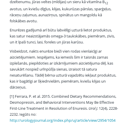
dzeltenumu, jūras veltes (mīdijas) un sieru kā vitamīna B
12
avotus, un kviešu dīgļus, klijas, kukurūzas pārslas, sparģeļus,
rāceņu zaļumus, aunazirņus, spinātus un mangoldu kā
folskābes avotu.
Enurēzes gadījumā arī būtu labvēlīgi uzturā lietot produktus,
kas satur neaizstājamās omega-3 taukskābes, piemēram, zivis,
un it īpaši tunci, lasi, foreles un jūras karūsu.
Visbeidzot, nakts enurēze bieži vien rodas vienlaicīgi ar
aizcietējumiem. Iespējams, ka iemesls šim ir taisnās zarnas
izplešanās, piepildoties ar izkārnījumiem aizcietējuma dēļ, kas
savukārt nospiež urīnpūšļa sienas, izraisot tā satura
nesaturēšanu. Tādēļ bērna uzturā vajadzētu iekļaut produktus,
kas ir bagātīgi ar šķiedrvielām, piemēram, kviešu klijas un
dārzeņus.
[1] Ferrara, P. et al. 2015. Combined Dietary Recommendations,
Desmopressin, and Behavioral Interventions May Be Effective
First-Line Treatment in Resolution of Enuresis.
Urol J
. 12(4), 2228-
2232. Iegūts no:
http://urologyjournal.org/index.php/uj/article/view/2954/1054