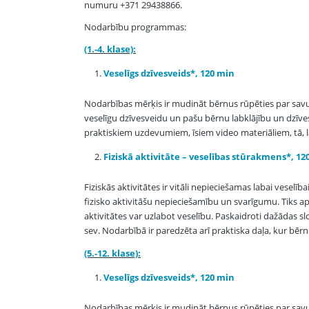
numuru +371 29438866.
Nodarbību programmas:
(1.-4. klase):
Veselīgs dzīvesveids*, 120 min
Nodarbības mērķis ir mudināt bērnus rūpēties par savu f
veselīgu dzīvesveidu un pašu bērnu labklājību un dzīves 
praktiskiem uzdevumiem, īsiem video materiāliem, tā, la
Fiziskā aktivitāte – veselības stūrakmens*, 12
Fiziskās aktivitātes ir vitāli nepieciešamas labai veselīb
fizisko aktivitāšu nepieciešamību un svarīgumu. Tiks apsk
aktivitātes var uzlabot veselību. Paskaidroti dažādas slo
sev. Nodarbībā ir paredzēta arī praktiska daļa, kur bērn
(5.-12. klase):
Veselīgs dzīvesveids*, 120 min
Nodarbības mērķis ir mudināt bērnus rūpēties par savu f