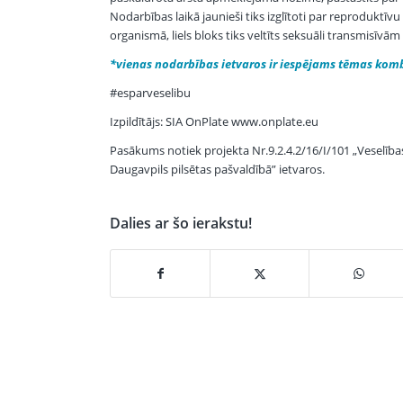
Nodarbības laikā jaunieši tiks izglītoti par reproduktīvu 
organismā, liels bloks tiks veltīts seksuāli transmisīvā
*vienas nodarbības ietvaros ir iespējams tēmas kombi
#esparveselibu
Izpildītājs: SIA OnPlate www.onplate.eu
Pasākums notiek projekta Nr.9.2.4.2/16/I/101 „Veselība
Daugavpils pilsētas pašvaldībā” ietvaros.
Dalies ar šo ierakstu!