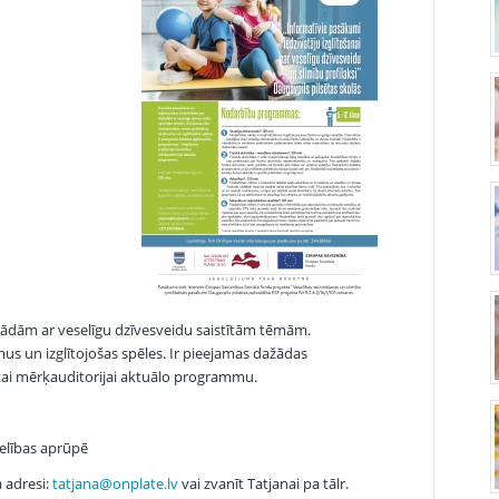
žādām ar veselīgu dzīvesveidu saistītām tēmām.
us un izglītojošas spēles. Ir pieejamas dažādas
ētai mērķauditorijai aktuālo programmu.
selības aprūpē
 adresi:
tatjana@onplate.lv
vai zvanīt Tatjanai pa tālr.