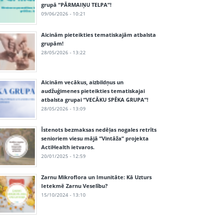
grupā “PĀRMAIŅU TELPA”!
09/06/2026 - 10:21
Aicinām pieteikties tematiskajām atbalsta
grupām!
28/05/2026 - 13:22
Aicinām vecākus, aizbildņus un
audžuģimenes pieteikties tematiskajai
atbalsta grupai “VECĀKU SPĒKA GRUPA”!
28/05/2026 - 13:09
Īstenots bezmaksas nedēļas nogales retrīts
senioriem viesu mājā ”Vintāža” projekta
ActiHealth ietvaros.
20/01/2025 - 12:59
Zarnu Mikroflora un Imunitāte: Kā Uzturs
Ietekmē Zarnu Veselību?
15/10/2024 - 13:10