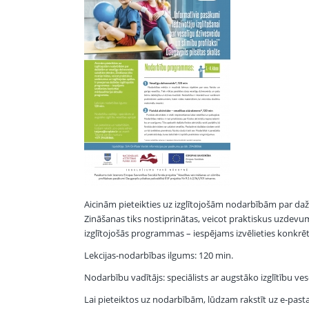
Aicinām pieteikties uz izglītojošām nodarbībām par da
Zināšanas tiks nostiprinātas, veicot praktiskus uzdevum
izglītojošās programmas – iespējams izvēlieties konkr
Lekcijas-nodarbības ilgums: 120 min.
Nodarbību vadītājs: speciālists ar augstāko izglītību ve
Lai pieteiktos uz nodarbībām, lūdzam rakstīt uz e-pasta