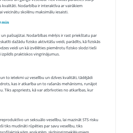
kvalitāti. Nodarbība ir interaktīva ar vairākiem
i veicinātu skolēnu maksimālu iesaisti.
0 min
ai un pašsajūtai. Nodarbības mērķis ir rast priekštatu par
atīti dažādu fizisko aktivitāšu veidi, parādīts, kā fiziskās
dzes veidi un kā izvēlēties piemērotu fizisko slodzi tieši
i izpildīs praktiskos vingrinājumus.
n to ietekmi uz veselību un dzīves kvalitāti, tādējādi
drots, kas ir atkarība un to rašanās mehānisms, runājot
. Tiks apspriests, kā var atbrīvoties no atkarības, kur
reproduktīvo un seksuālo veselību, lai mazināt STS risku
ši tiks mudināti rūpēties par savu veselību, tiks
 profilaktiskajām apskatēm, skrīningizmeklējumiem.