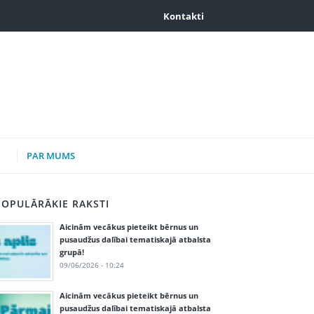
Kontakti
PAR MUMS
POPULĀRĀKIE RAKSTI
Aicinām vecākus pieteikt bērnus un
pusaudžus dalībai tematiskajā atbalsta
grupā!
09/06/2026 - 10:24
Aicinām vecākus pieteikt bērnus un
pusaudžus dalībai tematiskajā atbalsta