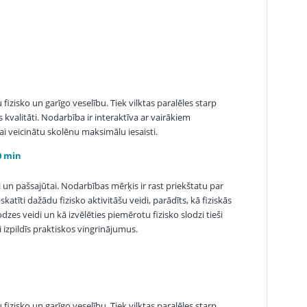
izisko un garīgo veselību. Tiek vilktas paralēles starp
kvalitāti. Nodarbība ir interaktīva ar vairākiem
i veicinātu skolēnu maksimālu iesaisti.
0 min
ai un pašsajūtai. Nodarbības mērķis ir rast priekštatu par
atīti dažādu fizisko aktivitāšu veidi, parādīts, kā fiziskās
dzes veidi un kā izvēlēties piemērotu fizisko slodzi tieši
i izpildīs praktiskos vingrinājumus.
izisko un garīgo veselību. Tiek vilktas paralēles starp