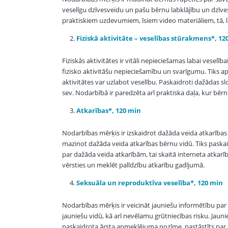
veselīgu dzīvesveidu un pašu bērnu labklājību un dzīves 
praktiskiem uzdevumiem, īsiem video materiāliem, tā, la
Fiziskā aktivitāte – veselības stūrakmens*, 12
Fiziskās aktivitātes ir vitāli nepieciešamas labai veselīb
fizisko aktivitāšu nepieciešamību un svarīgumu. Tiks apsk
aktivitātes var uzlabot veselību. Paskaidroti dažādas slo
sev. Nodarbībā ir paredzēta arī praktiska daļa, kur bērn
Atkarības*, 120 min
Nodarbības mērķis ir izskaidrot dažāda veida atkarības u
mazinot dažāda veida atkarības bērnu vidū. Tiks paskai
par dažāda veida atkarībām, tai skaitā interneta atkarību
vērsties un meklēt palīdzību atkarību gadījumā.
Seksuāla un reproduktīva veselība*, 120 min
Nodarbības mērķis ir veicināt jauniešu informētību par 
jauniešu vidū, kā arī nevēlamu grūtniecības risku. Jaunie
paskaidrota ārsta apmeklējuma nozīme, pastāstīts par