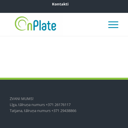
Kontakti
ZVANI MUMS!
Līga, tālruņa numurs +371 26176117
Tatjana, tālruņa numurs +371 29438866