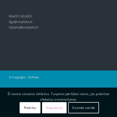
RAKSTI MUMS!
liga@onplate.lv
tatjana@onplate.lv
© Copyright - OnPlate
Šī vietne izmanto sīkfailus. Turpinot pārlūkot vietni, jūs piekrītat
sīkdatņu izmantošanai.
Piekrītu
Nepiekrītu
Uzzināt vairāk