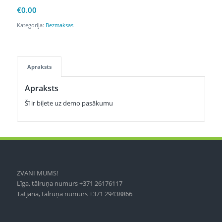
€
0.00
Kategorija:
Bezmaksas
Apraksts
Apraksts
Šī ir biļete uz demo pasākumu
ZVANI MUMS!
Līga, tālruņa numurs +371 26176117
Tatjana, tālruņa numurs +371 29438866