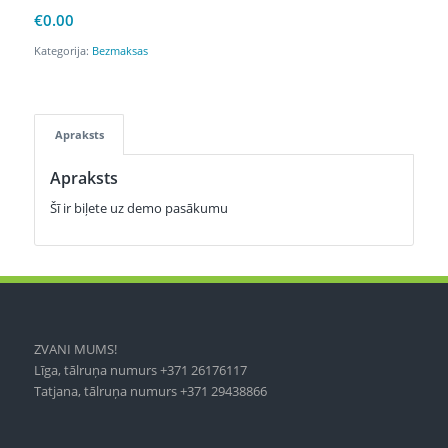
€
0.00
Kategorija:
Bezmaksas
Apraksts
Apraksts
Šī ir biļete uz demo pasākumu
ZVANI MUMS!
Līga, tālruņa numurs +371 26176117
Tatjana, tālruņa numurs +371 29438866