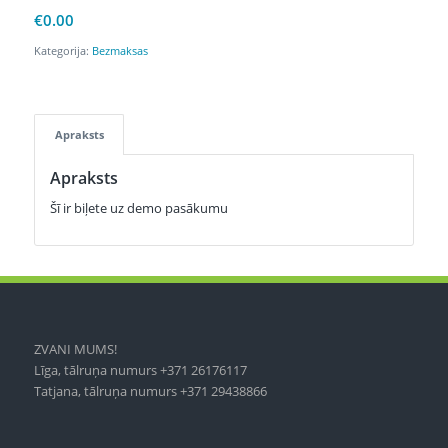
€
0.00
Kategorija:
Bezmaksas
Apraksts
Apraksts
Šī ir biļete uz demo pasākumu
ZVANI MUMS!
Līga, tālruņa numurs +371 26176117
Tatjana, tālruņa numurs +371 29438866