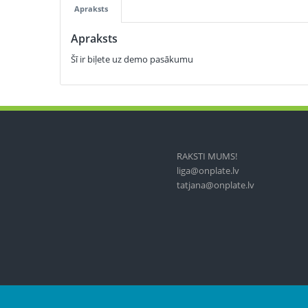
Apraksts
Apraksts
Šī ir biļete uz demo pasākumu
RAKSTI MUMS!
liga@onplate.lv
tatjana@onplate.lv