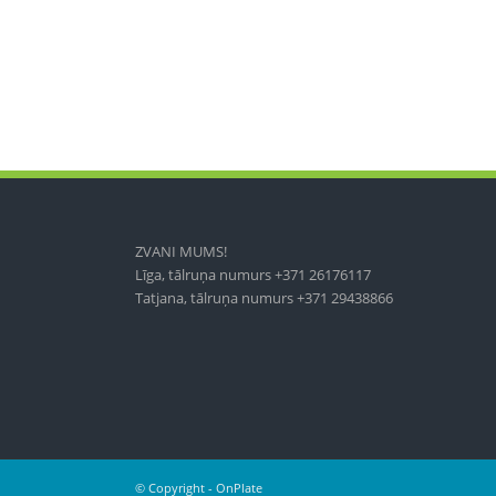
ZVANI MUMS!
Līga, tālruņa numurs +371 26176117
Tatjana, tālruņa numurs +371 29438866
© Copyright - OnPlate