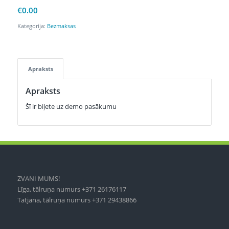
€
0.00
Kategorija:
Bezmaksas
Apraksts
Apraksts
Šī ir biļete uz demo pasākumu
ZVANI MUMS!
Līga, tālruņa numurs +371 26176117
Tatjana, tālruņa numurs +371 29438866