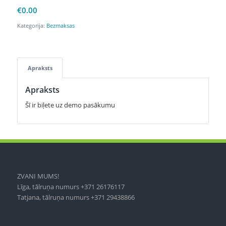
€
0.00
Kategorija:
Bezmaksas
Apraksts
Apraksts
Šī ir biļete uz demo pasākumu
ZVANI MUMS!
Līga, tālruņa numurs +371 26176117
Tatjana, tālruņa numurs +371 29438866