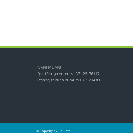
ZVANI MUMS!
Līga, tālruņa numurs +371 26176117
Tatjana, tālruņa numurs +371 29438866
© Copyright - OnPlate