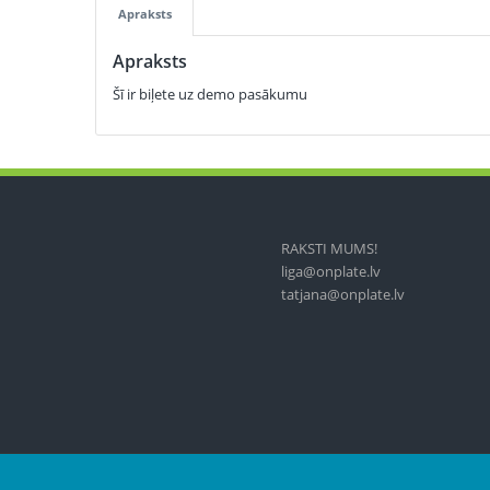
Apraksts
Apraksts
Šī ir biļete uz demo pasākumu
RAKSTI MUMS!
liga@onplate.lv
tatjana@onplate.lv