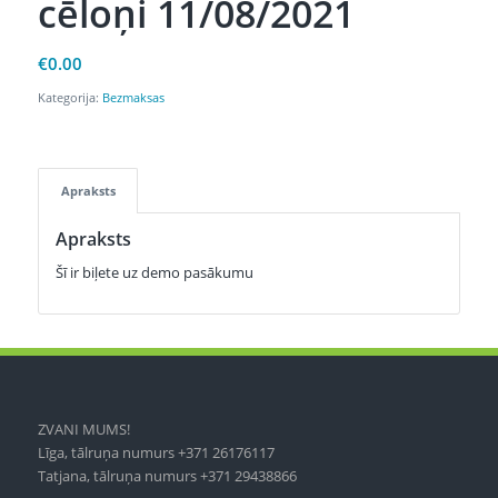
cēloņi 11/08/2021
€
0.00
Kategorija:
Bezmaksas
Apraksts
Apraksts
Šī ir biļete uz demo pasākumu
ZVANI MUMS!
Līga, tālruņa numurs +371 26176117
Tatjana, tālruņa numurs +371 29438866