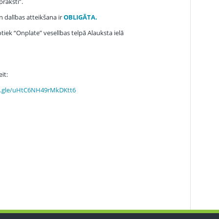
raksti”.
n dalības atteikšana ir
OBLIGĀTA.
iek “Onplate” veselības telpā Alauksta ielā
it:
ms.gle/uHtC6NH49rMkDKtt6