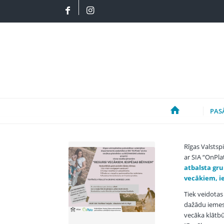
PAS
Rīgas Valstsp
ar SIA “OnPla
atbalsta gr
vecākiem, i
Tiek veidotas
dažādu iemesl
vecāka klātb