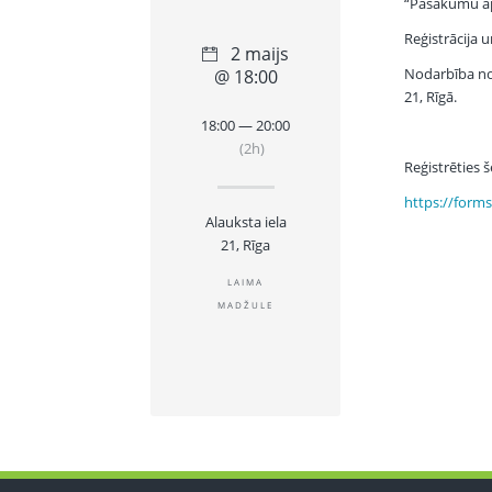
“Pasākumu ap
Reģistrācija u
2 maijs
Nodarbība not
@ 18:00
21, Rīgā.
18:00 — 20:00
(2h)
Reģistrēties še
https://for
Alauksta iela
21, Rīga
LAIMA
MADŽULE