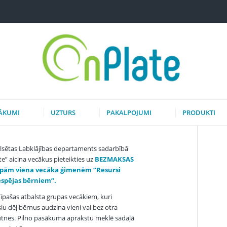
ĀKUMI
UZTURS
PAKALPOJUMI
PRODUKTI
ilsētas Labklājības departaments sadarbībā
te” aicina vecākus pieteikties uz
BEZMAKSAS
upām
viena vecāka ģimenēm “Resursi
espējas bērniem”.
 īpašas atbalsta grupas vecākiem, kuri
u dēļ bērnus audzina vieni vai bez otra
ūtnes. Pilno pasākuma aprakstu meklē sadaļā