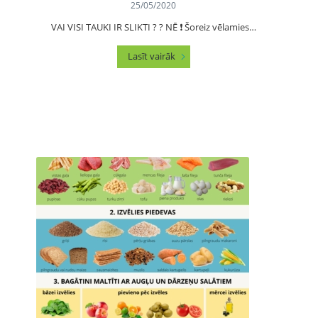
25/05/2020
VAI VISI TAUKI IR SLIKTI ? ? NĒ ❗️ Šoreiz vēlamies…
Lasīt vairāk