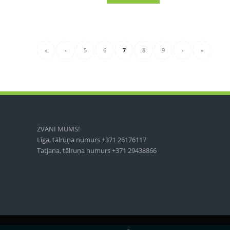
«
‹
5
6
7
8
9
›
»
ZVANI MUMS!
Līga, tālruņa numurs +371 26176117
Tatjana, tālruņa numurs +371 29438866