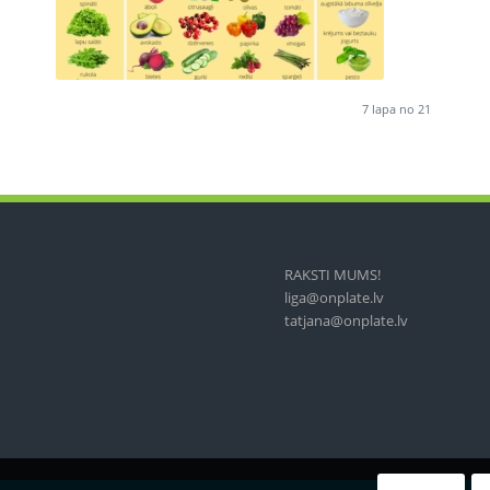
7 lapa no 21
RAKSTI MUMS!
liga@onplate.lv
tatjana@onplate.lv