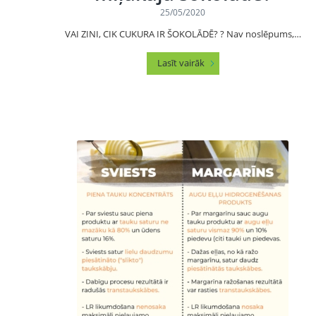
25/05/2020
VAI ZINI, CIK CUKURA IR ŠOKOLĀDĒ? ? Nav noslēpums,…
Lasīt vairāk