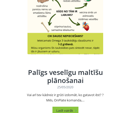
Palīgs veselīgu maltīšu
plānošanai
25/05/2020
Vai arī tev kādreiz ir grūti izdomāt, ko gatavot ēst? ?
Mēs, OnPlate komanda,…
Lasīt vairāk