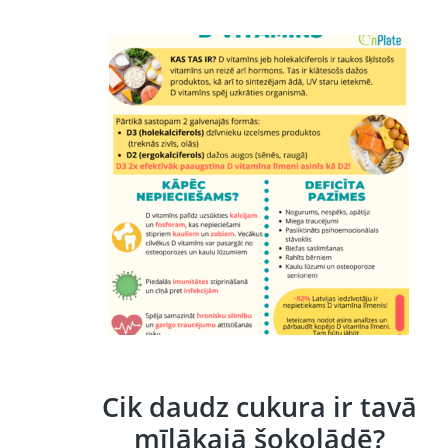
Cik daudz cukura ir tavā
mīļākajā šokolādē?